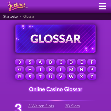
Startseite
Glossar
3
5
A
B
C
D
E
F
G
H
J
K
L
M
N
P
R
S
T
U
V
W
X
Z
Online Casino Glossar
3
3 Walzen Slots
3D Slots