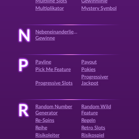
Multiline Slots
Gewinnlinie
Multiplikator
Mystery Symbol
N
Nebeneinanderliegende
Gewinne
P
Payline
Payout
Pick Me Feature
Pokies
Progressiver
Progressive Slots
Jackpot
R
Random Number
Random Wild
Generator
Feature
Re-Spins
Regeln
Reihe
Retro Slots
Risikoleiter
Risikospiel