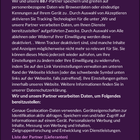
Wir und unsere
887
-Partner speichern und greifen auf
personenbezogene Daten wie Browserdaten oder eindeutige
Kennungen auf Ihrem Gerät zu . Durch Auswahl von Akzeptieren
aktivieren Sie Tracking-Technologien für die unter „Wir und
unsere Partner verarbeiten Daten, um Ihnen Dienste
bereitzustellen“ aufgeführten Zwecke. Durch Auswahl von Alle
ablehnen oder Widerruf Ihrer Einwilligung werden diese
ROMAN LEGION XTREME
MAAAX DIAMONDS
deaktiviert. . Wenn Tracker deaktiviert sind, sind manche Inhalte
und Anzeigen möglicherweise nicht mehr so ​​relevant für Sie. Sie
können dieses Menü jederzeit wieder aufrufen, um Ihre
Einstellungen zu ändern oder Ihre Einwilligung zu widerrufen,
indem Sie auf den Link Voreinstellungen verwalten am unteren
Rand der Webseite klicken [oder das schwebende Symbol unten
WILD RAPA NUI
SUPER DUPER MOORHUHN
links auf der Webseite, falls zutreffend]. Ihre Einstellungen gelten
innerhalb unseres Website. Weitere Informationen finden Sie in
unserer Datenschutzerklärung.
Wir und unsere Partner verarbeiten Daten, um Folgendes
bereitzustellen:
AGB
Datenschutz
Impressum
Genaue Geolocation-Daten verwenden. Geräteeigenschaften zur
Identifikation aktiv abfragen. Speichern von und/oder Zugriff auf
Informationen auf einem Gerät. Personalisierte Werbung und
Unternehmensseite
FAQ
Glossar
Inhalte, Messung von Werbung und Inhalten,
Zielgruppenforschung und Entwicklung von Dienstleistungen.
Affiliate-Programm
Facebook
Liste der Partner (Lieferanten)