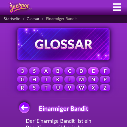
Startseite
Glossar
Einarmiger Bandit
3
5
A
B
C
D
E
F
G
H
J
K
L
M
N
P
R
S
T
U
V
W
X
Z
Einarmiger Bandit
Der"Einarmige Bandit" ist ein