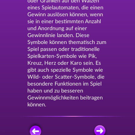
oder Grafiken auf den Walzen
eines Spielautomaten, die einen
Gewinn auslösen können, wenn
sie in einer bestimmten Anzahl
und Anordnung auf einer
Gewinnlinie landen. Diese
Symbole können thematisch zum
Spiel passen oder traditionelle
Spielkarten-Symbole wie Pik,
Kreuz, Herz oder Karo sein. Es
gibt auch spezielle Symbole wie
Wild- oder Scatter-Symbole, die
besondere Funktionen im Spiel
haben und zu besseren
Gewinnmöglichkeiten beitragen
können.