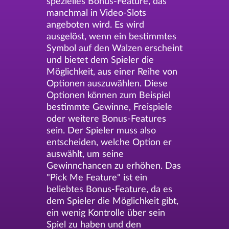
spezielles Bonus-Feature, das
manchmal in Video-Slots
angeboten wird. Es wird
ausgelöst, wenn ein bestimmtes
Symbol auf den Walzen erscheint
und bietet dem Spieler die
Möglichkeit, aus einer Reihe von
Optionen auszuwählen. Diese
Optionen können zum Beispiel
bestimmte Gewinne, Freispiele
oder weitere Bonus-Features
sein. Der Spieler muss also
entscheiden, welche Option er
auswählt, um seine
Gewinnchancen zu erhöhen. Das
"Pick Me Feature" ist ein
beliebtes Bonus-Feature, da es
dem Spieler die Möglichkeit gibt,
ein wenig Kontrolle über sein
Spiel zu haben und den