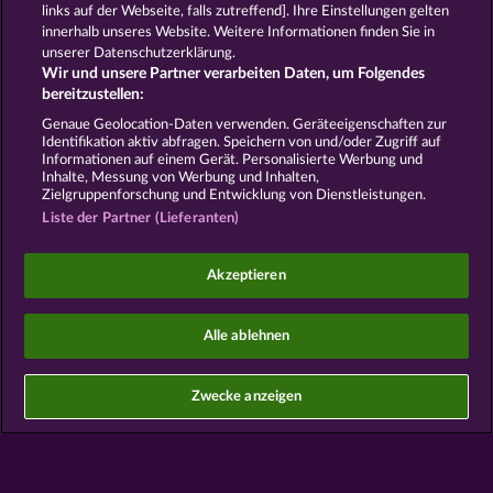
links auf der Webseite, falls zutreffend]. Ihre Einstellungen gelten
innerhalb unseres Website. Weitere Informationen finden Sie in
unserer Datenschutzerklärung.
Wir und unsere Partner verarbeiten Daten, um Folgendes
bereitzustellen:
AGB
Datenschutz
Impressum
Genaue Geolocation-Daten verwenden. Geräteeigenschaften zur
Identifikation aktiv abfragen. Speichern von und/oder Zugriff auf
Informationen auf einem Gerät. Personalisierte Werbung und
Unternehmensseite
FAQ
Glossar
Inhalte, Messung von Werbung und Inhalten,
Zielgruppenforschung und Entwicklung von Dienstleistungen.
Affiliate-Programm
Facebook
Liste der Partner (Lieferanten)
Widerruf einreichen
Akzeptieren
Alle ablehnen
Social Casino Spiele dienen der reinen Unterhaltung
Zwecke anzeigen
und haben keinen Einfluss auf mögliche künftige
Erfolge bei Glücksspielen mit Geldeinsatz.
©2026 Whow Games GmbH