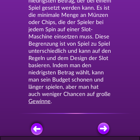
niedrigsten Betrag, der bei einem
Spiel gesetzt werden kann. Es ist
die minimale Menge an Münzen
oder Chips, die der Spieler bei
jedem Spin auf einer Slot-
Maschine einsetzen muss. Diese
Begrenzung ist von Spiel zu Spiel
unterschiedlich und kann auf den
Regeln und dem Design der Slot
basieren. Indem man den
niedrigsten Betrag wählt, kann
man sein Budget schonen und
länger spielen, aber man hat
auch weniger Chancen auf große
Gewinne
.