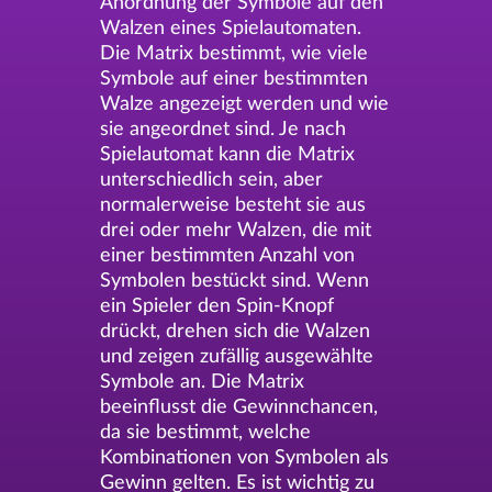
Anordnung der Symbole auf den
Walzen eines Spielautomaten.
Die Matrix bestimmt, wie viele
Symbole auf einer bestimmten
Walze angezeigt werden und wie
sie angeordnet sind. Je nach
Spielautomat kann die Matrix
unterschiedlich sein, aber
normalerweise besteht sie aus
drei oder mehr Walzen, die mit
einer bestimmten Anzahl von
Symbolen bestückt sind. Wenn
ein Spieler den Spin-Knopf
drückt, drehen sich die Walzen
und zeigen zufällig ausgewählte
Symbole an. Die Matrix
beeinflusst die Gewinnchancen,
da sie bestimmt, welche
Kombinationen von Symbolen als
Gewinn gelten. Es ist wichtig zu