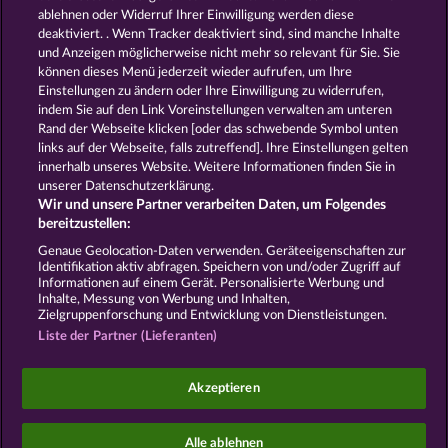
ablehnen oder Widerruf Ihrer Einwilligung werden diese
MYSTERIES OF KARNAK
EGGSTRA WILDS
deaktiviert. . Wenn Tracker deaktiviert sind, sind manche Inhalte
und Anzeigen möglicherweise nicht mehr so ​​relevant für Sie. Sie
können dieses Menü jederzeit wieder aufrufen, um Ihre
Einstellungen zu ändern oder Ihre Einwilligung zu widerrufen,
indem Sie auf den Link Voreinstellungen verwalten am unteren
Rand der Webseite klicken [oder das schwebende Symbol unten
THE THREE MUSKETEERS
THE WARLOCKS BOOK
links auf der Webseite, falls zutreffend]. Ihre Einstellungen gelten
innerhalb unseres Website. Weitere Informationen finden Sie in
unserer Datenschutzerklärung.
Wir und unsere Partner verarbeiten Daten, um Folgendes
bereitzustellen:
AGB
Datenschutz
Impressum
Genaue Geolocation-Daten verwenden. Geräteeigenschaften zur
Identifikation aktiv abfragen. Speichern von und/oder Zugriff auf
Informationen auf einem Gerät. Personalisierte Werbung und
Unternehmensseite
FAQ
Glossar
Inhalte, Messung von Werbung und Inhalten,
Zielgruppenforschung und Entwicklung von Dienstleistungen.
Affiliate-Programm
Facebook
Liste der Partner (Lieferanten)
Widerruf einreichen
Akzeptieren
Alle ablehnen