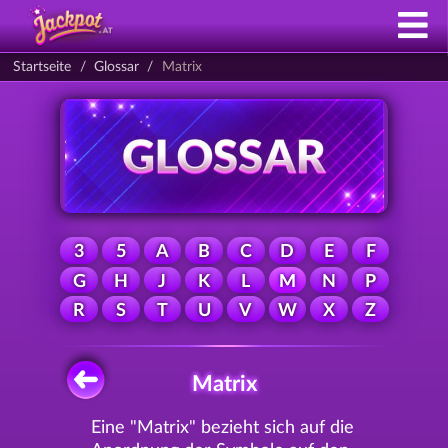
Startseite
Glossar
Matrix
3
5
A
B
C
D
E
F
G
H
J
K
L
M
N
P
R
S
T
U
V
W
X
Z
Matrix
Eine "Matrix" bezieht sich auf die