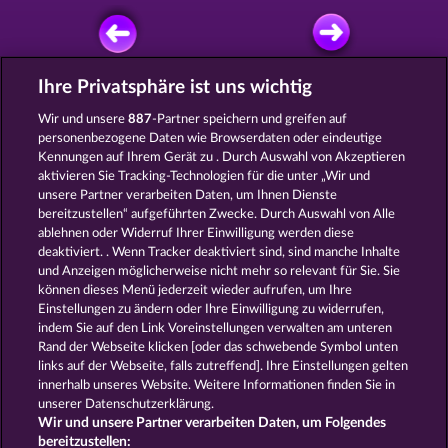
Ihre Privatsphäre ist uns wichtig
KOSTENLOS SPIELEN
Wir und unsere
887
-Partner speichern und greifen auf
personenbezogene Daten wie Browserdaten oder eindeutige
Kennungen auf Ihrem Gerät zu . Durch Auswahl von Akzeptieren
aktivieren Sie Tracking-Technologien für die unter „Wir und
unsere Partner verarbeiten Daten, um Ihnen Dienste
bereitzustellen“ aufgeführten Zwecke. Durch Auswahl von Alle
ablehnen oder Widerruf Ihrer Einwilligung werden diese
SUPER DUPER CHERRY
FORT BRAVE
deaktiviert. . Wenn Tracker deaktiviert sind, sind manche Inhalte
und Anzeigen möglicherweise nicht mehr so ​​relevant für Sie. Sie
können dieses Menü jederzeit wieder aufrufen, um Ihre
Einstellungen zu ändern oder Ihre Einwilligung zu widerrufen,
indem Sie auf den Link Voreinstellungen verwalten am unteren
Rand der Webseite klicken [oder das schwebende Symbol unten
GATES OF PERSIA
MIGHTY DRAGON
links auf der Webseite, falls zutreffend]. Ihre Einstellungen gelten
innerhalb unseres Website. Weitere Informationen finden Sie in
unserer Datenschutzerklärung.
Wir und unsere Partner verarbeiten Daten, um Folgendes
bereitzustellen: