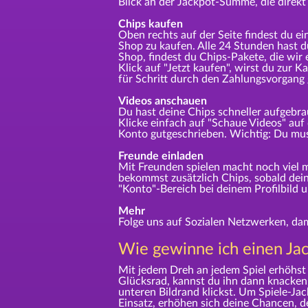
Blick an der Jackpot-Summe, die direkt a
Chips kaufen
Oben rechts auf der Seite findest du e
Shop zu kaufen. Alle 24 Stunden hast 
Shop, findest du Chips-Pakete, die wir
Klick auf "Jetzt kaufen", wirst du zur 
für Schritt durch den Zahlungsvorgang 
Videos anschauen
Du hast deine Chips schneller aufgebra
Klicke einfach auf "Schaue Videos" auf 
Konto gutgeschrieben. Wichtig: Du mus
Freunde einladen
Mit Freunden spielen macht noch viel 
bekommst zusätzlich Chips, sobald dei
"Konto"-Bereich bei deinem Profilbild 
Mehr
Folge uns auf Sozialen Netzwerken, dam
Wie gewinne ich einen Ja
Mit jedem Dreh an jedem Spiel erhöhst
Glücksrad, kannst du ihn dann knacke
unteren Bildrand klickst. Um Spiele-Ja
Einsatz, erhöhen sich deine Chancen, d