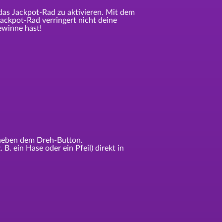
das Jackpot-Rad zu aktivieren. Mit dem
ackpot-Rad verringert nicht deine
ewinne hast!
t neben dem Dreh-Button.
B. ein Hase oder ein Pfeil) direkt in