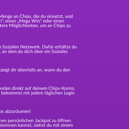
enge an Chips, die du einsetzt, und
n“, einen „Mega Win“ oder einen
tere Möglichkeiten, um an Chips zu
m Sozialen Netzwerk. Dafür erhältst du
, an dem du dich über ein Soziales
eigt dir ebenfalls an, wann du den
.
 landen direkt auf deinem Chips-Konto.
u bekommst mit jedem täglichen Login
ips abzuräumen!
nen persönlichen Jackpot zu öffnen.
gewinnen kannst, siehst du mit einem