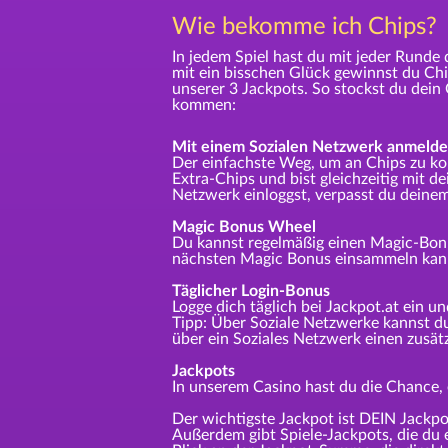
Wie bekomme ich Chips?
In jedem Spiel hast du mit jeder Runde
mit ein bisschen Glück gewinnst du Ch
unserer 3 Jackpots. So stockst du dei
kommen:
Mit einem Sozialen Netzwerk anmeld
Der einfachste Weg, um an Chips zu kom
Extra-Chips und bist gleichzeitig mit 
Netzwerk einloggst, verpasst du deinem
Magic Bonus Wheel
Du kannst regelmäßig einen Magic-Bonu
nächsten Magic Bonus einsammeln kanns
Täglicher Login-Bonus
Logge dich täglich bei Jackpot.at ein u
Tipp: Über Soziale Netzwerke kannst d
über ein Soziales Netzwerk einen zusät
Jackpots
In unserem Casino hast du die Chance
Der wichtigste Jackpot ist DEIN Jackpo
Außerdem gibt Spiele-Jackpots, die du 