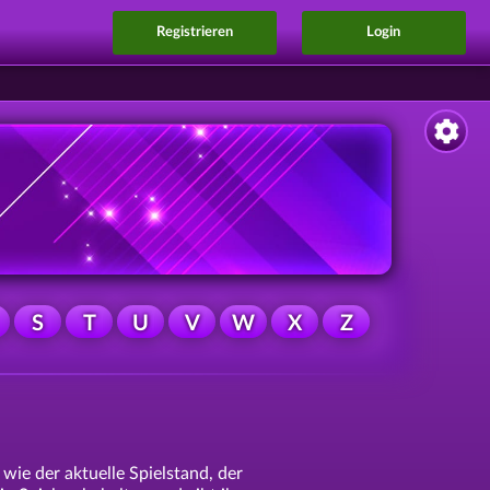
Registrieren
Login
S
T
U
V
W
X
Z
wie der aktuelle Spielstand, der