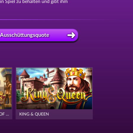
n Spiel zu behalten und gibt ihm
Ausschüttungsquote
JACK POTTER AND THE BOOK OF DYNASTIES
KING & QUEEN