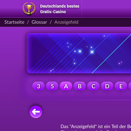
Startseite
Glossar
Anzeigefeld
3
5
A
B
C
D
E
Das "Anzeigefeld" ist ein Teil der