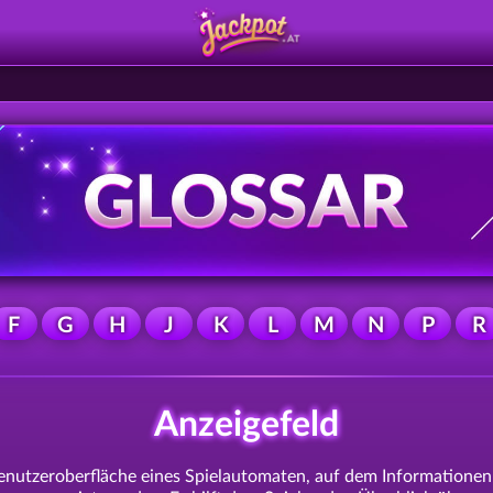
F
G
H
J
K
L
M
N
P
R
Anzeigefeld
 Benutzeroberfläche eines Spielautomaten, auf dem Informationen 