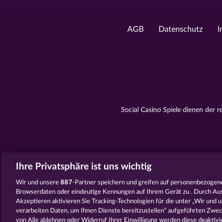
AGB
Datenschutz
I
Social Casino Spiele dienen der r
Ihre Privatsphäre ist uns wichtig
Wir und unsere
887
-Partner speichern und greifen auf personenbezogen
Browserdaten oder eindeutige Kennungen auf Ihrem Gerät zu . Durch Au
Akzeptieren aktivieren Sie Tracking-Technologien für die unter „Wir und 
verarbeiten Daten, um Ihnen Dienste bereitzustellen“ aufgeführten Zwe
von Alle ablehnen oder Widerruf Ihrer Einwilligung werden diese deaktivi