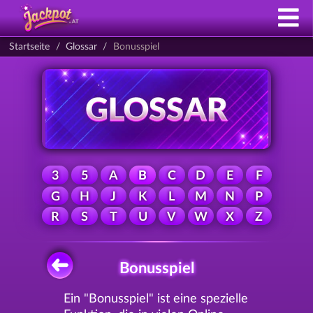
Startseite
Glossar
Bonusspiel
3
5
A
B
C
D
E
F
G
H
J
K
L
M
N
P
R
S
T
U
V
W
X
Z
Bonusspiel
Ein "Bonusspiel" ist eine spezielle