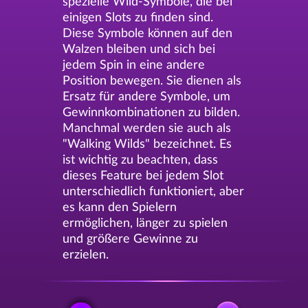
spezielle Wild-Symbole, die bei
einigen Slots zu finden sind.
Diese Symbole können auf den
Walzen bleiben und sich bei
jedem Spin in eine andere
Position bewegen. Sie dienen als
Ersatz für andere Symbole, um
Gewinnkombinationen zu bilden.
Manchmal werden sie auch als
"Walking Wilds" bezeichnet. Es
ist wichtig zu beachten, dass
dieses Feature bei jedem Slot
unterschiedlich funktioniert, aber
es kann den Spielern
ermöglichen, länger zu spielen
und größere Gewinne zu
erzielen.