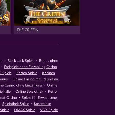
THE GRIFFIN
no
Black Jack Spiele
Bonus ohne
Freispiele ohne Einzahlung Casino
S Spiele
Karten Spiele
Kneipen
Bonus
Online Casino mit Freispielen
ne Casino ohne Einzahlung
Online
elhalle
Online Spielothek
Retro
mat Casino
Spiele für Erwachsene
Spielothek Spiele
Kostenlose
Spiele
DMAX Spiele
VOX Spiele