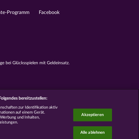
iate-Programm
Facebook
ge bei Glücksspielen mit Geldeinsatz.
olgendes bereitzustellen:
chaften zur Identifikation aktiv
mationen auf einem Gerät.
Akzeptieren
 Werbung und Inhalten,
eistungen.
Alle ablehnen