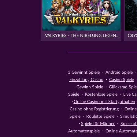
VALKYRIES - THE NIBELUNG LEGENDS
CRY
3 Gewinnt Spiele
Android Spiele
Einzahlung Casino
Casino Spiele
Gewinn Spiele
Glücksrad Spie
Spiele
Kostenlose Spiele
Live Ca
Online Casino mit Startguthaben
Casino ohne Registrierung
Online
Spiele
Roulette Spiele
Simulati
Spiele für Männer
Spiele 
Automatenspiele
Online Automate