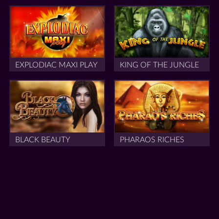
EXPLODIAC MAXI PLAY
KING OF THE JUNGLE
BLACK BEAUTY
PHARAOS RICHES