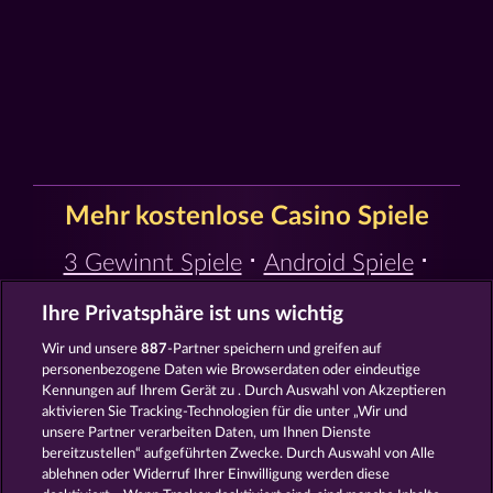
Mehr kostenlose Casino Spiele
3 Gewinnt Spiele
Android Spiele
Apple Spiele
Automatenspiele
Ihre Privatsphäre ist uns wichtig
Beliebte Spiele
Bestes Online Casino
Wir und unsere
887
-Partner speichern und greifen auf
Black Jack Spiele
Bonus ohne
personenbezogene Daten wie Browserdaten oder eindeutige
Einzahlung Casino
Casino Spiele
Free
Kennungen auf Ihrem Gerät zu . Durch Auswahl von Akzeptieren
Spins ohne Einzahlung
Freie Spiele
aktivieren Sie Tracking-Technologien für die unter „Wir und
unsere Partner verarbeiten Daten, um Ihnen Dienste
Freispiele ohne Einzahlung
Freispiele
bereitzustellen“ aufgeführten Zwecke. Durch Auswahl von Alle
ohne Einzahlung Casino
Gewinn Spiele
ablehnen oder Widerruf Ihrer Einwilligung werden diese