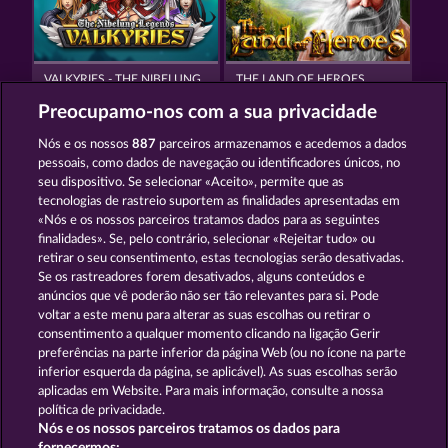
VALKYRIES - THE NIBELUNG LEGENDS
THE LAND OF HEROES
Preocupamo-nos com a sua privacidade
Nós e os nossos
887
parceiros armazenamos e acedemos a dados
pessoais, como dados de navegação ou identificadores únicos, no
seu dispositivo. Se selecionar «Aceito», permite que as
tecnologias de rastreio suportem as finalidades apresentadas em
«Nós e os nossos parceiros tratamos dados para as seguintes
PHANTOMS MIRROR
CREATURES OF THE NIGHT
finalidades». Se, pelo contrário, selecionar «Rejeitar tudo» ou
retirar o seu consentimento, estas tecnologias serão desativadas.
Se os rastreadores forem desativados, alguns conteúdos e
Termos e Condições
anúncios que vê poderão não ser tão relevantes para si. Pode
voltar a este menu para alterar as suas escolhas ou retirar o
consentimento a qualquer momento clicando na ligação Gerir
Declaração de Privacidade
Marca
preferências na parte inferior da página Web (ou no ícone na parte
inferior esquerda da página, se aplicável). As suas escolhas serão
Empresa
Perguntas frequentes
Glossário
aplicadas em Website. Para mais informação, consulte a nossa
política de privacidade.
Nós e os nossos parceiros tratamos os dados para
Programa de parceiros afiliados
Facebook