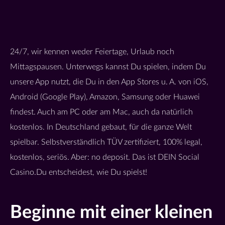
24/7, wir kennen weder Feiertage, Urlaub noch
Mittagspausen. Unterwegs kannst Du spielen, indem Du
unsere App nutzt, die Du in den App Stores u. A. von iOS,
Android (Google Play), Amazon, Samsung oder Huawei
findest. Auch am PC oder am Mac, auch da natürlich
kostenlos. In Deutschland gebaut, für die ganze Welt
spielbar. Selbstverständlich TÜV zertifiziert, 100% legal,
kostenlos, seriös. Aber: no deposit. Das ist DEIN Social
Casino.Du entscheidest, wie Du spielst!
Beginne mit einer kleinen