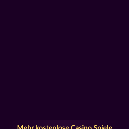
Mehr kostenlose Casino Spiele