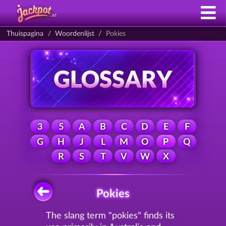
Thuispagina
Woordenlijst
Pokies
3
5
A
B
C
D
E
F
G
H
J
L
M
O
P
Q
R
S
T
V
W
X
Pokies
The slang term "pokies" finds its