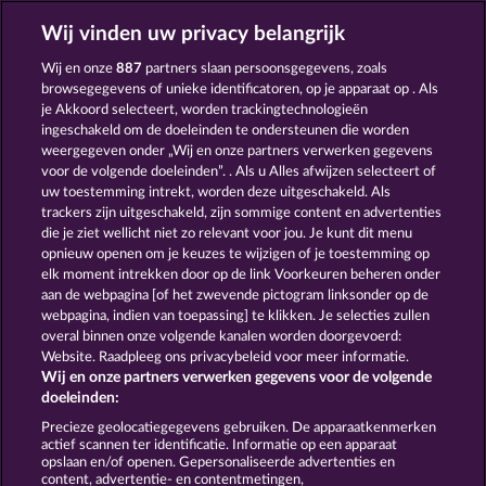
GRATIS SPELEN
Wij vinden uw privacy belangrijk
Wij en onze
887
partners slaan persoonsgegevens, zoals
browsegegevens of unieke identificatoren, op je apparaat op . Als
je Akkoord selecteert, worden trackingtechnologieën
ingeschakeld om de doeleinden te ondersteunen die worden
weergegeven onder „Wij en onze partners verwerken gegevens
THE GUARDIAN GOD: HEIMDALL'S HORN
100 FLARING FRUITS
voor de volgende doeleinden”. . Als u Alles afwijzen selecteert of
uw toestemming intrekt, worden deze uitgeschakeld. Als
trackers zijn uitgeschakeld, zijn sommige content en advertenties
die je ziet wellicht niet zo relevant voor jou. Je kunt dit menu
opnieuw openen om je keuzes te wijzigen of je toestemming op
elk moment intrekken door op de link Voorkeuren beheren onder
5 EMBER WILDS
THE GRIFFIN
aan de webpagina [of het zwevende pictogram linksonder op de
webpagina, indien van toepassing] te klikken. Je selecties zullen
overal binnen onze volgende kanalen worden doorgevoerd:
Website. Raadpleeg ons privacybeleid voor meer informatie.
Wij en onze partners verwerken gegevens voor de volgende
doeleinden:
Algemene voorwaarden
Privacyverklaring
Precieze geolocatiegegevens gebruiken. De apparaatkenmerken
actief scannen ter identificatie. Informatie op een apparaat
Colofon
Bedrijf
FAQ
Woordenlijst
opslaan en/of openen. Gepersonaliseerde advertenties en
content, advertentie- en contentmetingen,