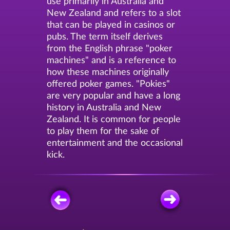
use primarily in Australia and
New Zealand and refers to a slot
that can be played in casinos or
pubs. The term itself derives
from the English phrase "poker
machines" and is a reference to
how these machines originally
offered poker games. "Pokies"
are very popular and have a long
history in Australia and New
Zealand. It is common for people
to play them for the sake of
entertainment and the occasional
kick.