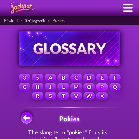
Főoldal
Szójegyzék
Pokies
3
5
A
B
C
D
E
F
G
H
J
L
M
O
P
Q
R
S
T
V
W
X
Pokies
The slang term "pokies" finds its