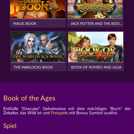
MAGIC BOOK
JACK POTTER AND THE BOOK OF TEOS
THE WARLOCKS BOOK
BOOK OF ROMEO AND JULIA
Book of the Ages
Enthülle "Draculas" Geheimnisse mit dem mächtigen "Buch" der
Zeitalter, das Wild ist und
Freispiele
mit Bonus Symbol auslöst.
Spiel