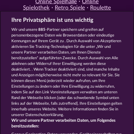
Online Spielhalle
Online
Spielothek
Retro Spiele
Roulette
Spiele
Simulation Spiele
Slot
Ihre Privatsphäre ist uns wichtig
Spiele
Smartphone Spiele
Social
Casino
Spielautomat Casino
Wir und unsere
885
-Partner speichern und greifen auf
Spiele für Erwachsene
Spiele für
personenbezogene Daten wie Browserdaten oder eindeutige
Männer
Spiele ohne Anmeldung
Kennungen auf Ihrem Gerät zu . Durch Auswahl von Akzeptieren
Tisch Spiele
Spielhalle Spiele
aktivieren Sie Tracking-Technologien für die unter „Wir und
Spielautomat Spiele
Spielothek
unsere Partner verarbeiten Daten, um Ihnen Dienste
Spiele
Kostenlose
bereitzustellen“ aufgeführten Zwecke. Durch Auswahl von Alle
Automatenspiele
Online
ablehnen oder Widerruf Ihrer Einwilligung werden diese
deaktiviert. . Wenn Tracker deaktiviert sind, sind manche Inhalte
Automatenspiele
Kostenlose
und Anzeigen möglicherweise nicht mehr so ​​relevant für Sie. Sie
Slotmaschinen
RTL Spiele
RTL2
können dieses Menü jederzeit wieder aufrufen, um Ihre
Spiele
Sat1 Spiele
DMAX Spiele
Einstellungen zu ändern oder Ihre Einwilligung zu widerrufen,
VOX Spiele
ProSieben Spiele
indem Sie auf den Link Voreinstellungen verwalten am unteren
Rand der Webseite klicken [oder das schwebende Symbol unten
AGB
Datenschutz
Impressum
links auf der Webseite, falls zutreffend]. Ihre Einstellungen gelten
innerhalb unseres Website. Weitere Informationen finden Sie in
Unternehmensseite
FAQ
Glossar
unserer Datenschutzerklärung.
Wir und unsere Partner verarbeiten Daten, um Folgendes
Affiliate-Programm
Facebook
bereitzustellen: