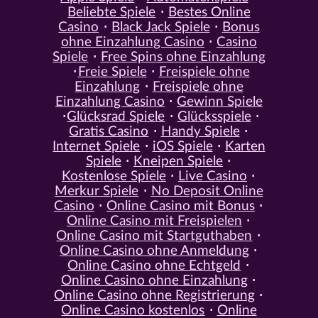
Beliebte Spiele
Bestes Online
Casino
Black Jack Spiele
Bonus
ohne Einzahlung Casino
Casino
Spiele
Free Spins ohne Einzahlung
Freie Spiele
Freispiele ohne
Einzahlung
Freispiele ohne
Einzahlung Casino
Gewinn Spiele
Glücksrad Spiele
Glücksspiele
Gratis Casino
Handy Spiele
Internet Spiele
iOS Spiele
Karten
Spiele
Kneipen Spiele
Kostenlose Spiele
Live Casino
Merkur Spiele
No Deposit Online
Casino
Online Casino mit Bonus
Online Casino mit Freispielen
Online Casino mit Startguthaben
Online Casino ohne Anmeldung
Online Casino ohne Echtgeld
Online Casino ohne Einzahlung
Online Casino ohne Registrierung
Online Casino kostenlos
Online