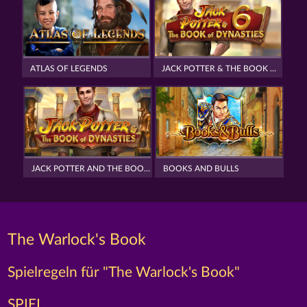
ATLAS OF LEGENDS
JACK POTTER & THE BOOK OF DYNASTIES 6
JACK POTTER AND THE BOOK OF DYNASTIES
BOOKS AND BULLS
The Warlock's Book
Spielregeln für "The Warlock's Book"
SPIEL