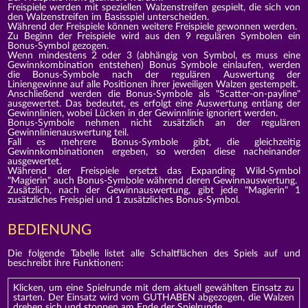
Freispiele werden mit speziellen Walzenstreifen gespielt, die sich von
den Walzenstreifen im Basisspiel unterscheiden.
Während der Freispiele können weitere Freispiele gewonnen werden.
Zu Beginn der Freispiele wird aus den 9 regulären Symbolen ein
Bonus-Symbol gezogen.
Wenn mindestens 2 oder 3 (abhängig von Symbol, es muss eine
Gewinnkombination entstehen) Bonus Symbole einlaufen, werden
die Bonus-Symbole nach der regulären Auswertung der
Liniengewinne auf alle Positionen ihrer jeweiligen Walzen gestempelt.
Anschließend werden die Bonus-Symbole als "Scatter-on-payline"
ausgewertet. Das bedeutet, es erfolgt eine Auswertung entlang der
Gewinnlinien, wobei Lücken in der Gewinnlinie ignoriert werden.
Bonus-Symbole nehmen nicht zusätzlich an der regulären
Gewinnlinienauswertung teil.
Fall es mehrere Bonus-Symbole gibt, die gleichzeitig
Gewinnkombinationen ergeben, so werden diese nacheinander
ausgewertet.
Während der Freispiele ersetzt das Expanding Wild-Symbol
"Magierin" auch Bonus-Symbole während deren Gewinnauswertung.
Zusätzlich, nach der Gewinnauswertung, gibt jede "Magierin" 1
zusätzliches Freispiel und 1 zusätzliches Bonus-Symbol.
BEDIENUNG
Die folgende Tabelle listet alle Schaltflächen des Spiels auf und
beschreibt ihre Funktionen:
Klicken, um eine Spielrunde mit dem aktuell gewählten Einsatz zu
starten. Der Einsatz wird vom GUTHABEN abgezogen, die Walzen
drehen sich und stoppen am Ende der Spielrunde.