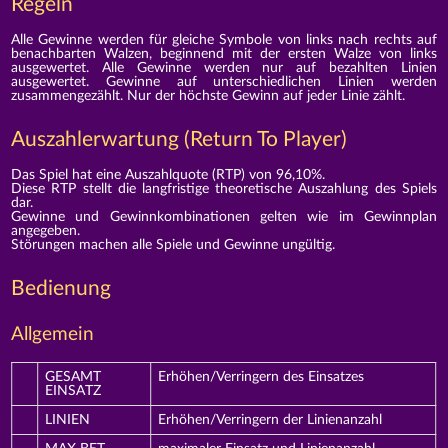
Regeln
Alle Gewinne werden für gleiche Symbole von links nach rechts auf
benachbarten Walzen, beginnend mit der ersten Walze von links
ausgewertet. Alle Gewinne werden nur auf bezahlten Linien
ausgewertet. Gewinne auf unterschiedlichen Linien werden
zusammengezählt. Nur der höchste Gewinn auf jeder Linie zählt.
Auszahlerwartung (Return To Player)
Das Spiel hat eine Auszahlquote (RTP) von 96,10%.
Diese RTP stellt die langfristige theoretische Auszahlung des Spiels
dar.
Gewinne und Gewinnkombinationen gelten wie im Gewinnplan
angegeben.
Störungen machen alle Spiele und Gewinne ungültig.
Bedienung
Allgemein
GESAMT
Erhöhen/Verringern des Einsatzes
EINSATZ
LINIEN
Erhöhen/Verringern der Linienanzahl