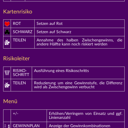
Kartenrisiko
ROT
Setzen auf Rot
SCHWARZ
Setzen auf Schwarz
TEILEN
Annahme des halben Zwischengewinns, die
andere Hälfte kann noch riskiert werden
Risikoleiter
RISIKO-
Ausführung eines Risikoschritts
SCHRITT
TEILEN
Reduzierung um eine Gewinnstufe, die Differenz
wird als Zwischengewinn verbucht
Menü
+/-
Erhöhen/Verringern von Einsatz und ggf.
Linienanzahl
GEWINNPLAN
Anzeige der Gewinnkombinationen