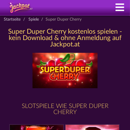
Startseite
Spiele
Super Duper Cherry
Super Duper Cherry kostenlos spielen -
kein Download & ohne Anmeldung auf
Jackpot.at
SLOTSPIELE WIE SUPER DUPER
CHERRY