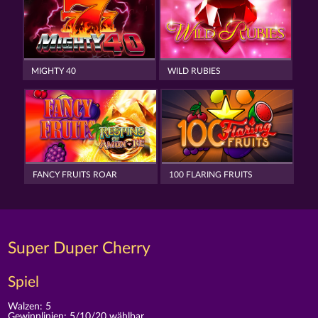
MIGHTY 40
WILD RUBIES
FANCY FRUITS ROAR
100 FLARING FRUITS
Super Duper Cherry
Spiel
Walzen: 5
Gewinnlinien: 5/10/20 wählbar