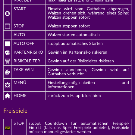
MAX BET
maximaler Einsatz und Linienanzahl
START
Einsatz wird vom Guthaben abgezogen,
Walzen drehen sich, während eines Spins:
Walzen stoppen sofort
STOP
Walzen stoppen sofort
AUTO
Walzen starten automatisch
AUTO OFF
stoppt automatisches Starten
KARTENRISIKO
Gewinn im Kartenrisiko riskieren
RISIKOLEITER
Gewinn auf der Risikoleiter riskieren
TAKE WIN
Gewinn annehmen, Gewinn wird auf
Guthaben verbucht
MENÜ
Einstellungsmöglichkeiten und
Informationen
HOME
zurück zum Hauptbildschirm
Freispiele
STOP
stoppt Countdown für automatischen Freispiel-
Eintritt (falls das Spiel Freispiele anbietet), Freispiele
müssen manuell gestartet werden