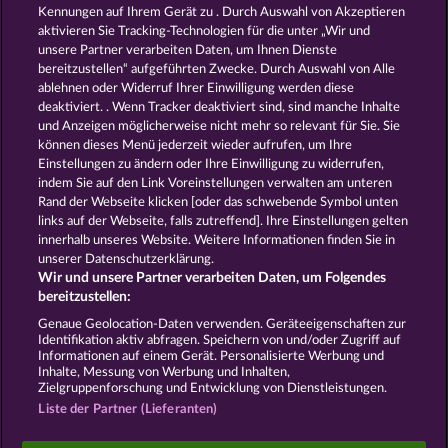
Männer
Spiele ohne Anmeldung
Kennungen auf Ihrem Gerät zu . Durch Auswahl von Akzeptieren
Tisch Spiele
Spielhalle Spiele
aktivieren Sie Tracking-Technologien für die unter „Wir und
Spielautomat Spiele
Spielothek
unsere Partner verarbeiten Daten, um Ihnen Dienste
Spiele
Kostenlose
bereitzustellen“ aufgeführten Zwecke. Durch Auswahl von Alle
Automatenspiele
Online
ablehnen oder Widerruf Ihrer Einwilligung werden diese
deaktiviert. . Wenn Tracker deaktiviert sind, sind manche Inhalte
Automatenspiele
Kostenlose
und Anzeigen möglicherweise nicht mehr so ​​relevant für Sie. Sie
Slotmaschinen
RTL Spiele
RTL2
können dieses Menü jederzeit wieder aufrufen, um Ihre
Spiele
Sat1 Spiele
DMAX Spiele
Einstellungen zu ändern oder Ihre Einwilligung zu widerrufen,
VOX Spiele
ProSieben Spiele
indem Sie auf den Link Voreinstellungen verwalten am unteren
Rand der Webseite klicken [oder das schwebende Symbol unten
AGB
Datenschutz
Impressum
links auf der Webseite, falls zutreffend]. Ihre Einstellungen gelten
innerhalb unseres Website. Weitere Informationen finden Sie in
Unternehmensseite
FAQ
Glossar
unserer Datenschutzerklärung.
Wir und unsere Partner verarbeiten Daten, um Folgendes
Affiliate-Programm
Facebook
bereitzustellen:
Genaue Geolocation-Daten verwenden. Geräteeigenschaften zur
Identifikation aktiv abfragen. Speichern von und/oder Zugriff auf
Widerruf einreichen
Informationen auf einem Gerät. Personalisierte Werbung und
Inhalte, Messung von Werbung und Inhalten,
Zielgruppenforschung und Entwicklung von Dienstleistungen.
Liste der Partner (Lieferanten)