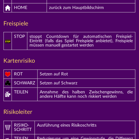
HOME
zurück zum Hauptbildschirm
Freispiele
STOP
stoppt Countdown für automatischen Freispiel-
Eintritt (falls das Spiel Freispiele anbietet), Freispiele
müssen manuell gestartet werden
Kartenrisiko
ROT
Setzen auf Rot
SCHWARZ
Setzen auf Schwarz
TEILEN
Annahme des halben Zwischengewinns, die
andere Hälfte kann noch riskiert werden
Risikoleiter
RISIKO-
Ausführung eines Risikoschritts
SCHRITT
TEILEN
Reduzierung um eine Gewinnstufe, die Differenz