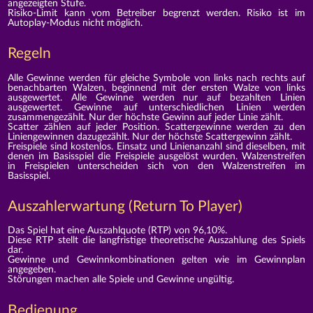
angezeigten Stufe.
Risiko-Limit kann vom Betreiber begrenzt werden. Risiko ist im
Autoplay-Modus nicht möglich.
Regeln
Alle Gewinne werden für gleiche Symbole von links nach rechts auf
benachbarten Walzen, beginnend mit der ersten Walze von links
ausgewertet. Alle Gewinne werden nur auf bezahlten Linien
ausgewertet. Gewinne auf unterschiedlichen Linien werden
zusammengezählt. Nur der höchste Gewinn auf jeder Linie zählt.
Scatter zählen auf jeder Position. Scattergewinne werden zu den
Liniengewinnen dazugezählt. Nur der höchste Scattergewinn zählt.
Freispiele sind kostenlos. Einsatz und Linienanzahl sind dieselben, mit
denen im Basisspiel die Freispiele ausgelöst wurden. Walzenstreifen
in Freispielen unterscheiden sich von den Walzenstreifen im
Basisspiel.
Auszahlerwartung (Return To Player)
Das Spiel hat eine Auszahlquote (RTP) von 96,10%.
Diese RTP stellt die langfristige theoretische Auszahlung des Spiels
dar.
Gewinne und Gewinnkombinationen gelten wie im Gewinnplan
angegeben.
Störungen machen alle Spiele und Gewinne ungültig.
Bedienung