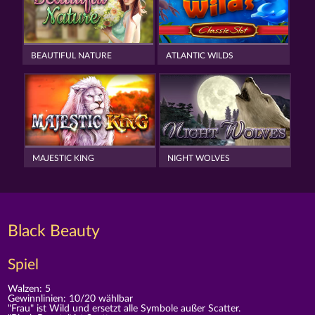
BEAUTIFUL NATURE
ATLANTIC WILDS
MAJESTIC KING
NIGHT WOLVES
Black Beauty
Spiel
Walzen: 5
Gewinnlinien: 10/20 wählbar
"Frau" ist Wild und ersetzt alle Symbole außer Scatter.