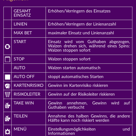
GESAMT
Erhöhen/Verringern des Einsatzes
EINSATZ
LINIEN
Erhöhen/Verringern der Linienanzahl
MAX BET
maximaler Einsatz und Linienanzahl
START
Einsatz wird vom Guthaben abgezogen,
Walzen drehen sich, während eines Spins:
Walzen stoppen sofort
STOP
Walzen stoppen sofort
AUTO
Walzen starten automatisch
AUTO OFF
stoppt automatisches Starten
KARTENRISIKO
Gewinn im Kartenrisiko riskieren
RISIKOLEITER
Gewinn auf der Risikoleiter riskieren
TAKE WIN
Gewinn annehmen, Gewinn wird auf
Guthaben verbucht
TEILEN
Annahme des halben Gewinns, die andere
Hälfte kann noch riskiert werden
MENÜ
Einstellungsmöglichkeiten und
Informationen