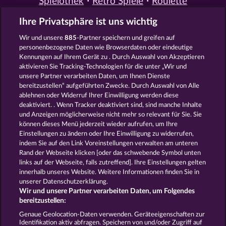
Spielothek
Retro Spiele
Roulette
Spiele
Simulation Spiele
Slot
Ihre Privatsphäre ist uns wichtig
Spiele
Smartphone Spiele
Social
Casino
Spielautomat Casino
Wir und unsere
885
-Partner speichern und greifen auf
Spiele für Erwachsene
Spiele für
personenbezogene Daten wie Browserdaten oder eindeutige
Männer
Spiele ohne Anmeldung
Kennungen auf Ihrem Gerät zu . Durch Auswahl von Akzeptieren
Tisch Spiele
Spielhalle Spiele
aktivieren Sie Tracking-Technologien für die unter „Wir und
Spielautomat Spiele
Spielothek
unsere Partner verarbeiten Daten, um Ihnen Dienste
Spiele
Kostenlose
bereitzustellen“ aufgeführten Zwecke. Durch Auswahl von Alle
Automatenspiele
Online
ablehnen oder Widerruf Ihrer Einwilligung werden diese
deaktiviert. . Wenn Tracker deaktiviert sind, sind manche Inhalte
Automatenspiele
Kostenlose
und Anzeigen möglicherweise nicht mehr so ​​relevant für Sie. Sie
Slotmaschinen
RTL Spiele
RTL2
können dieses Menü jederzeit wieder aufrufen, um Ihre
Spiele
Sat1 Spiele
DMAX Spiele
Einstellungen zu ändern oder Ihre Einwilligung zu widerrufen,
VOX Spiele
ProSieben Spiele
indem Sie auf den Link Voreinstellungen verwalten am unteren
Rand der Webseite klicken [oder das schwebende Symbol unten
AGB
Datenschutz
Impressum
links auf der Webseite, falls zutreffend]. Ihre Einstellungen gelten
innerhalb unseres Website. Weitere Informationen finden Sie in
Unternehmensseite
FAQ
Glossar
unserer Datenschutzerklärung.
Wir und unsere Partner verarbeiten Daten, um Folgendes
Affiliate-Programm
Facebook
bereitzustellen:
Genaue Geolocation-Daten verwenden. Geräteeigenschaften zur
Widerruf einreichen
Identifikation aktiv abfragen. Speichern von und/oder Zugriff auf