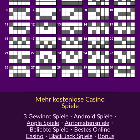
Mehr kostenlose Casino
Spiele
3 Gewinnt Spiele
Android Spiele
Apple Spiele
Automatenspiele
Beliebte Spiele
Bestes Online
Casino
Black Jack Spiele
Bonus