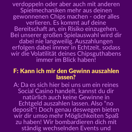
verdoppeln oder aber auch mit anderen
Spielmechaniken mehr aus deinen
gewonnenen Chips machen - oder alles
verlieren. Es kommt auf deine
Bereitschaft an, ein Risiko einzugehen.
Bei unserer großen Spielauswahl wird dir
dabei nie langweilig. Auszahlungen
erfolgen dabei immer in Echtzeit, sodass
wir die Volatilität deines Chipsguthabens
immer im Blick haben!
F: Kann ich mir den Gewinn auszahlen
lassen?
A: Da es sich hier bei uns um ein reines
Social Casino handelt, kannst du dir
natürlich auch keine Gewinne in
Echtgeld auszahlen lassen. Also “no
deposit”! Doch genau deswegen bieten
wir dir umso mehr Möglichkeiten Spaß
zu haben! Wir bombardieren dich mit
ständig wechselnden Events und