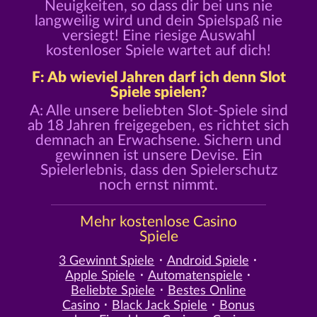
Neuigkeiten, so dass dir bei uns nie
langweilig wird und dein Spielspaß nie
versiegt! Eine riesige Auswahl
kostenloser Spiele wartet auf dich!
F: Ab wieviel Jahren darf ich denn Slot
Spiele spielen?
A: Alle unsere beliebten Slot-Spiele sind
ab 18 Jahren freigegeben, es richtet sich
demnach an Erwachsene. Sichern und
gewinnen ist unsere Devise. Ein
Spielerlebnis, dass den Spielerschutz
noch ernst nimmt.
Mehr kostenlose Casino
Spiele
3 Gewinnt Spiele
Android Spiele
Apple Spiele
Automatenspiele
Beliebte Spiele
Bestes Online
Casino
Black Jack Spiele
Bonus