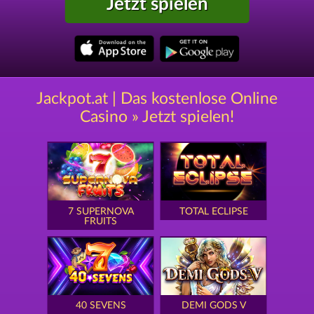
Jetzt spielen
Jackpot.at | Das kostenlose Online
Casino » Jetzt spielen!
7 SUPERNOVA
TOTAL ECLIPSE
FRUITS
40 SEVENS
DEMI GODS V