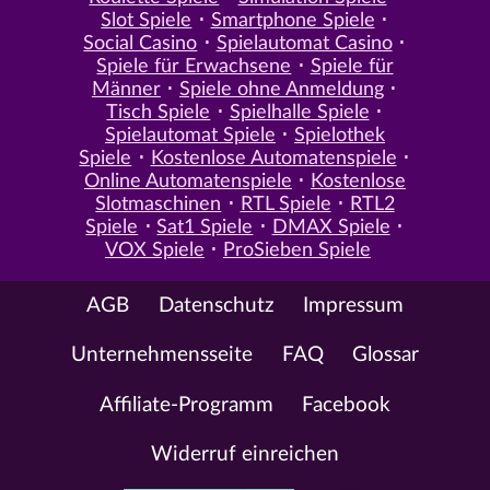
Slot Spiele
Smartphone Spiele
Social Casino
Spielautomat Casino
Spiele für Erwachsene
Spiele für
Männer
Spiele ohne Anmeldung
Tisch Spiele
Spielhalle Spiele
Spielautomat Spiele
Spielothek
Spiele
Kostenlose Automatenspiele
Online Automatenspiele
Kostenlose
Slotmaschinen
RTL Spiele
RTL2
Spiele
Sat1 Spiele
DMAX Spiele
VOX Spiele
ProSieben Spiele
AGB
Datenschutz
Impressum
Unternehmensseite
FAQ
Glossar
Affiliate-Programm
Facebook
Widerruf einreichen