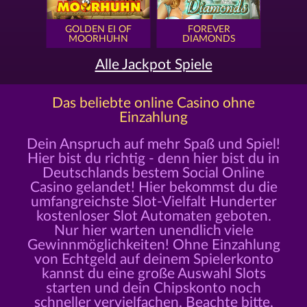
GOLDEN EI OF
FOREVER
MOORHUHN
DIAMONDS
Alle Jackpot Spiele
Das beliebte online Casino ohne
Einzahlung
Dein Anspruch auf mehr Spaß und Spiel!
Hier bist du richtig - denn hier bist du in
Deutschlands bestem Social Online
Casino gelandet! Hier bekommst du die
umfangreichste Slot-Vielfalt Hunderter
kostenloser Slot Automaten geboten.
Nur hier warten unendlich viele
Gewinnmöglichkeiten! Ohne Einzahlung
von Echtgeld auf deinem Spielerkonto
kannst du eine große Auswahl Slots
starten und dein Chipskonto noch
schneller vervielfachen. Beachte bitte,