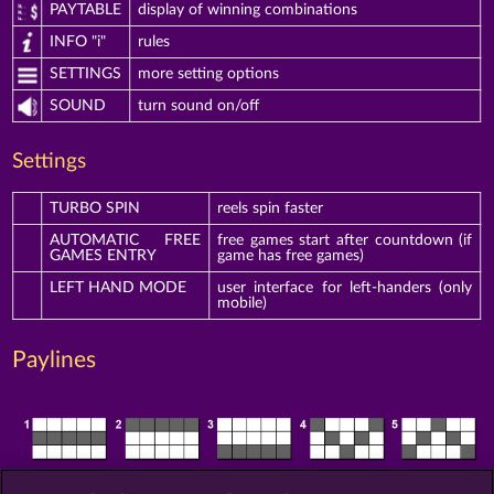
PAYTABLE
display of winning combinations
INFO "i"
rules
SETTINGS
more setting options
SOUND
turn sound on/off
Settings
TURBO SPIN
reels spin faster
AUTOMATIC FREE
free games start after countdown (if
GAMES ENTRY
game has free games)
LEFT HAND MODE
user interface for left-handers (only
mobile)
Paylines