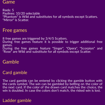
Game
Reels: 5
Paylines: 10/20 selectable
"Phantom" is Wild and substitutes for all symbols except Scatters.
"Mirror" is Scatter.
Free games
8 free games are triggered by 3/4/5 Scatters.
During free games feature it is possible to trigger additional free
games.
During the free games feature "Singer", "Opera", "Scorpion" and
"Rose" are Wild and substitute for all symbols except Scatter.
Gamble
Card gamble
The card gamble can be entered by clicking the gamble button with
the cards symbol. The win can be gambled by betting on the color of
the next card. If the color of the drawn card matches the choice, the
win is doubled. In case the colors don't match, the risked win is lost.
Ladder gamble