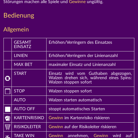
Störungen machen alle Spiele und
Gewinne
ungültig.
Bedienung
Allgemein
GESAMT
Erhöhen/Verringern des Einsatzes
EINSATZ
LINIEN
Erhöhen/Verringern der Linienanzahl
MAX BET
maximaler Einsatz und Linienanzahl
START
Einsatz wird vom Guthaben abgezogen,
Walzen drehen sich, während eines Spins:
Walzen stoppen sofort
STOP
Walzen stoppen sofort
AUTO
Walzen starten automatisch
AUTO OFF
stoppt automatisches Starten
KARTENRISIKO
Gewinn
im Kartenrisiko riskieren
RISIKOLEITER
Gewinn
auf der Risikoleiter riskieren
TAKE WIN
Gewinn
annehmen,
Gewinn
wird auf