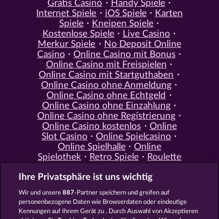
Gratis Casino
Handy Spiele
Internet Spiele
iOS Spiele
Karten
Spiele
Kneipen Spiele
Kostenlose Spiele
Live Casino
Merkur Spiele
No Deposit Online
Casino
Online Casino mit Bonus
Online Casino mit Freispielen
Online Casino mit Startguthaben
Online Casino ohne Anmeldung
Online Casino ohne Echtgeld
Online Casino ohne Einzahlung
Online Casino ohne Registrierung
Online Casino kostenlos
Online
Slot Casino
Online Spielcasino
Online Spielhalle
Online
Spielothek
Retro Spiele
Roulette
Spiele
Simulation Spiele
Slot
Ihre Privatsphäre ist uns wichtig
Spiele
Smartphone Spiele
Social
Casino
Spielautomat Casino
Wir und unsere
887
-Partner speichern und greifen auf
Spiele für Erwachsene
Spiele für
personenbezogene Daten wie Browserdaten oder eindeutige
Männer
Spiele ohne Anmeldung
Kennungen auf Ihrem Gerät zu . Durch Auswahl von Akzeptieren
Tisch Spiele
Spielhalle Spiele