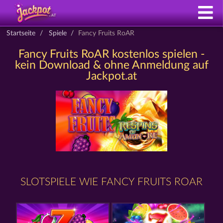
Startseite
Spiele
Fancy Fruits RoAR
Fancy Fruits RoAR kostenlos spielen -
kein Download & ohne Anmeldung auf
Jackpot.at
SLOTSPIELE WIE FANCY FRUITS ROAR