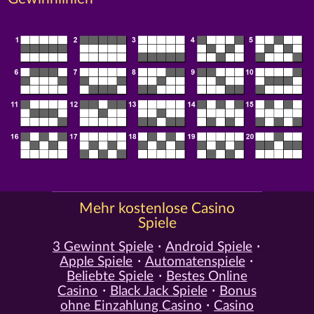
Mehr kostenlose Casino
Spiele
3 Gewinnt Spiele
Android Spiele
Apple Spiele
Automatenspiele
Beliebte Spiele
Bestes Online
Casino
Black Jack Spiele
Bonus
ohne Einzahlung Casino
Casino