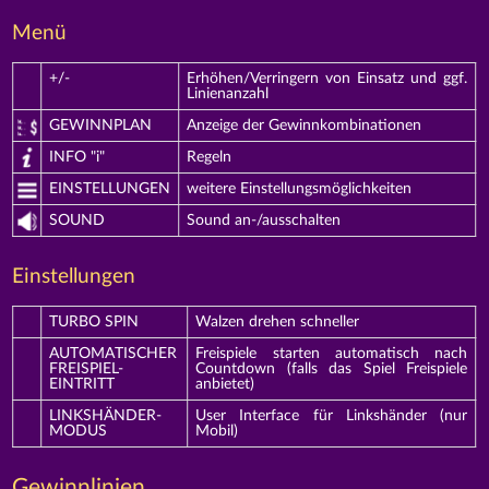
Menü
+/-
Erhöhen/Verringern von Einsatz und ggf.
Linienanzahl
GEWINNPLAN
Anzeige der Gewinnkombinationen
INFO "i"
Regeln
EINSTELLUNGEN
weitere Einstellungsmöglichkeiten
SOUND
Sound an-/ausschalten
Einstellungen
TURBO SPIN
Walzen drehen schneller
AUTOMATISCHER
Freispiele starten automatisch nach
FREISPIEL-
Countdown (falls das Spiel Freispiele
EINTRITT
anbietet)
LINKSHÄNDER-
User Interface für Linkshänder (nur
MODUS
Mobil)
Gewinnlinien