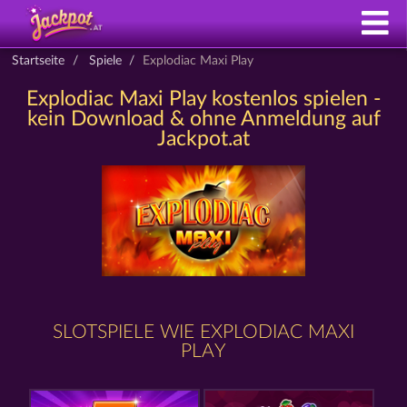
Startseite
Spiele
Explodiac Maxi Play
Explodiac Maxi Play kostenlos spielen -
kein Download & ohne Anmeldung auf
Jackpot.at
SLOTSPIELE WIE EXPLODIAC MAXI
PLAY