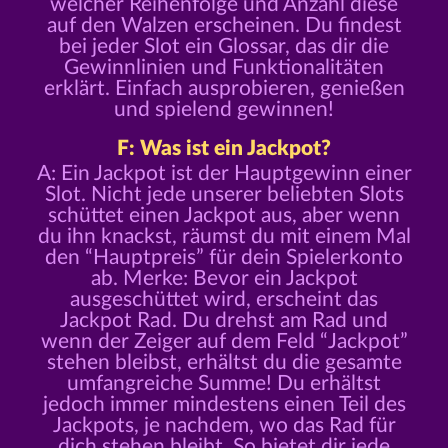
welcher Reihenfolge und Anzahl diese
auf den Walzen erscheinen. Du findest
bei jeder Slot ein Glossar, das dir die
Gewinnlinien und Funktionalitäten
erklärt. Einfach ausprobieren, genießen
und spielend gewinnen!
F: Was ist ein Jackpot?
A: Ein Jackpot ist der Hauptgewinn einer
Slot. Nicht jede unserer beliebten Slots
schüttet einen Jackpot aus, aber wenn
du ihn knackst, räumst du mit einem Mal
den “Hauptpreis” für dein Spielerkonto
ab. Merke: Bevor ein Jackpot
ausgeschüttet wird, erscheint das
Jackpot Rad. Du drehst am Rad und
wenn der Zeiger auf dem Feld “Jackpot”
stehen bleibst, erhältst du die gesamte
umfangreiche Summe! Du erhältst
jedoch immer mindestens einen Teil des
Jackpots, je nachdem, wo das Rad für
dich stehen bleibt. So bietet dir jede