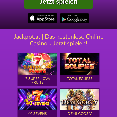
Jetzt spielen
Jackpot.at | Das kostenlose Online
Casino » Jetzt spielen!
7 SUPERNOVA
TOTAL ECLIPSE
FRUITS
40 SEVENS
DEMI GODS V