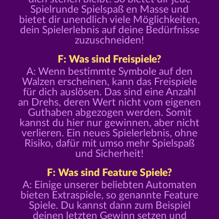
Spielrunde Spielspaß en Masse und
bietet dir unendlich viele Möglichkeiten,
dein Spielerlebnis auf deine Bedürfnisse
zuzuschneiden!
F: Was sind Freispiele?
A: Wenn bestimmte Symbole auf den
Walzen erscheinen, kann das Freispiele
für dich auslösen. Das sind eine Anzahl
an Drehs, deren Wert nicht vom eigenen
Guthaben abgezogen werden. Somit
kannst du hier nur gewinnen, aber nicht
verlieren. Ein neues Spielerlebnis, ohne
Risiko, dafür mit umso mehr Spielspaß
und Sicherheit!
F: Was sind Feature Spiele?
A: Einige unserer beliebten Automaten
bieten Extraspiele, so genannte Feature
Spiele. Du kannst dann zum Beispiel
deinen letzten Gewinn setzen und