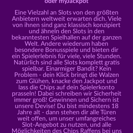
oder myJackpot
Eine Vielzahl an Slots von den größten
Anbietern weltweit erwarten dich. Viele
von ihnen sind ganz klassisch konzipiert
und ähneln den Slots in den
bekanntesten Spielhallen auf der ganzen
Welt. Andere wiederum haben
besondere Bonusspiele und bieten dir
ein Spielerlebnis für viele, viele Stunden.
Natürlich sind alle Slots komplett gratis
spielbar. Einarmiger Bandit? Kein
Problem - dein Klick bringt die Walzen
zum Glühen, knacke den Jackpot und
lass die Chips auf dein Spielerkonto
prasseln! Dabei schreiben wir Sicherheit
immer groß! Gewinnen und Sichern ist
unsere Devise! Du bist mindestens 18
Jahre alt - dann stehen dir alle Türen
weit offen, um unser umfangreiches
Slot-Angebot zu nutzen, und alle
Möglichkeiten des Chips Raffens bei uns