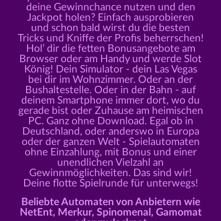
deine Gewinnchance nutzen und den
Jackpot holen? Einfach ausprobieren
und schon bald wirst du die besten
Tricks und Kniffe der Profis beherrschen!
Hol’ dir die fetten Bonusangebote am
Browser oder am Handy und werde Slot
König! Dein Simulator - dein Las Vegas
bei dir im Wohnzimmer. Oder an der
Bushaltestelle. Oder in der Bahn - auf
deinem Smartphone immer dort, wo du
gerade bist oder Zuhause am heimischen
PC. Ganz ohne Download. Egal ob in
Deutschland, oder anderswo in Europa
oder der ganzen Welt - Spielautomaten
ohne Einzahlung, mit Bonus und einer
unendlichen Vielzahl an
Gewinnmöglichkeiten. Das sind wir!
Deine flotte Spielrunde für unterwegs!
Beliebte Automaten von Anbietern wie
NetEnt, Merkur, Spinomenal, Gamomat