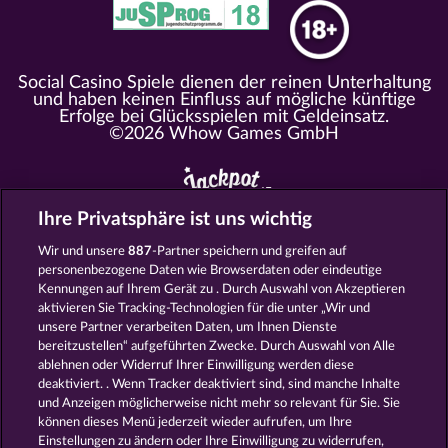
Social Casino Spiele dienen der reinen Unterhaltung
und haben keinen Einfluss auf mögliche künftige
Erfolge bei Glücksspielen mit Geldeinsatz.
©2026 Whow Games GmbH
Ihre Privatsphäre ist uns wichtig
Alle Spielcasinos im Überblick
Wir und unsere
887
-Partner speichern und greifen auf
personenbezogene Daten wie Browserdaten oder eindeutige
https://www.myjackpot.com/cs
Kennungen auf Ihrem Gerät zu . Durch Auswahl von Akzeptieren
https://www.myjackpot.dk
aktivieren Sie Tracking-Technologien für die unter „Wir und
unsere Partner verarbeiten Daten, um Ihnen Dienste
https://www.jackpot.de
bereitzustellen“ aufgeführten Zwecke. Durch Auswahl von Alle
ablehnen oder Widerruf Ihrer Einwilligung werden diese
https://www.myjackpot.co.uk
deaktiviert. . Wenn Tracker deaktiviert sind, sind manche Inhalte
und Anzeigen möglicherweise nicht mehr so ​​relevant für Sie. Sie
https://www.myjackpot.com/en
können dieses Menü jederzeit wieder aufrufen, um Ihre
Einstellungen zu ändern oder Ihre Einwilligung zu widerrufen,