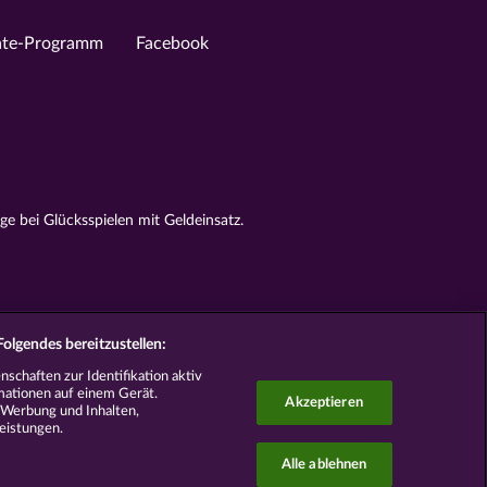
iate-Programm
Facebook
ge bei Glücksspielen mit Geldeinsatz.
olgendes bereitzustellen:
chaften zur Identifikation aktiv
mationen auf einem Gerät.
Akzeptieren
 Werbung und Inhalten,
eistungen.
Alle ablehnen