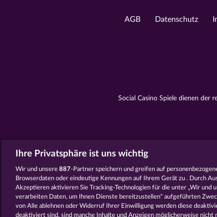
AGB
Datenschutz
I
Social Casino Spiele dienen der r
Ihre Privatsphäre ist uns wichtig
Wir und unsere
887
-Partner speichern und greifen auf personenbezogen
Browserdaten oder eindeutige Kennungen auf Ihrem Gerät zu . Durch Au
Akzeptieren aktivieren Sie Tracking-Technologien für die unter „Wir und 
verarbeiten Daten, um Ihnen Dienste bereitzustellen“ aufgeführten Zwe
von Alle ablehnen oder Widerruf Ihrer Einwilligung werden diese deaktivi
deaktiviert sind, sind manche Inhalte und Anzeigen möglicherweise nicht me