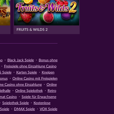
FRUITS & WILDS 2
no
Black Jack Spiele
Bonus ohne
Freispiele ohne Einzahlung Casino
S Spiele
Karten Spiele
Kneipen
Bonus
Online Casino mit Freispielen
ne Casino ohne Einzahlung
Online
elhalle
Online Spielothek
Retro
mat Casino
Spiele für Erwachsene
Spielothek Spiele
Kostenlose
Spiele
DMAX Spiele
VOX Spiele