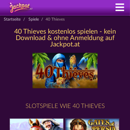
Startseite
Spiele
40 Thieves
40 Thieves kostenlos spielen - kein
Download & ohne Anmeldung auf
Jackpot.at
SLOTSPIELE WIE 40 THIEVES