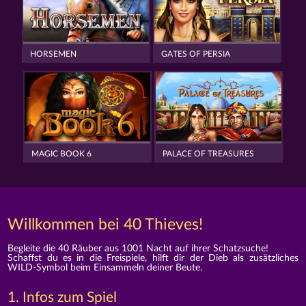
HORSEMEN
GATES OF PERSIA
MAGIC BOOK 6
PALACE OF TREASURES
Willkommen bei 40 Thieves!
Begleite die 40 Räuber aus 1001 Nacht auf ihrer Schatzsuche!
Schaffst du es in die Freispiele, hilft dir der Dieb als zusätzliches
WILD-Symbol beim Einsammeln deiner Beute.
1. Infos zum Spiel