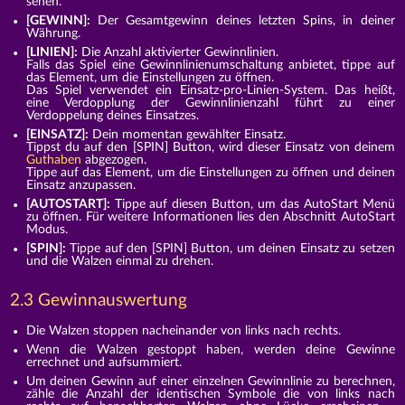
sehen.
[GEWINN]:
Der Gesamtgewinn deines letzten Spins, in deiner
Währung.
[LINIEN]:
Die Anzahl aktivierter Gewinnlinien.
Falls das Spiel eine Gewinnlinienumschaltung anbietet, tippe auf
das Element, um die Einstellungen zu öffnen.
Das Spiel verwendet ein Einsatz-pro-Linien-System. Das heißt,
eine Verdopplung der Gewinnlinienzahl führt zu einer
Verdoppelung deines Einsatzes.
[EINSATZ]:
Dein momentan gewählter Einsatz.
Tippst du auf den [SPIN] Button, wird dieser Einsatz von deinem
Guthaben
abgezogen.
Tippe auf das Element, um die Einstellungen zu öffnen und deinen
Einsatz anzupassen.
[AUTOSTART]:
Tippe auf diesen Button, um das AutoStart Menü
zu öffnen. Für weitere Informationen lies den Abschnitt AutoStart
Modus.
[SPIN]:
Tippe auf den [SPIN] Button, um deinen Einsatz zu setzen
und die Walzen einmal zu drehen.
2.3 Gewinnauswertung
Die Walzen stoppen nacheinander von links nach rechts.
Wenn die Walzen gestoppt haben, werden deine Gewinne
errechnet und aufsummiert.
Um deinen Gewinn auf einer einzelnen Gewinnlinie zu berechnen,
zähle die Anzahl der identischen Symbole die von links nach