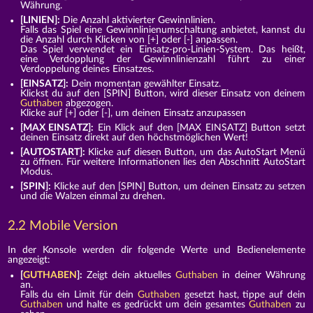
Währung.
[LINIEN]:
Die Anzahl aktivierter Gewinnlinien.
Falls das Spiel eine Gewinnlinienumschaltung anbietet, kannst du
die Anzahl durch Klicken von [+] oder [-] anpassen.
Das Spiel verwendet ein Einsatz-pro-Linien-System. Das heißt,
eine Verdopplung der Gewinnlinienzahl führt zu einer
Verdoppelung deines Einsatzes.
[EINSATZ]:
Dein momentan gewählter Einsatz.
Klickst du auf den [SPIN] Button, wird dieser Einsatz von deinem
Guthaben
abgezogen.
Klicke auf [+] oder [-], um deinen Einsatz anzupassen
[MAX EINSATZ]:
Ein Klick auf den [MAX EINSATZ] Button setzt
deinen Einsatz direkt auf den höchstmöglichen Wert!
[AUTOSTART]:
Klicke auf diesen Button, um das AutoStart Menü
zu öffnen. Für weitere Informationen lies den Abschnitt AutoStart
Modus.
[SPIN]:
Klicke auf den [SPIN] Button, um deinen Einsatz zu setzen
und die Walzen einmal zu drehen.
2.2 Mobile Version
In der Konsole werden dir folgende Werte und Bedienelemente
angezeigt:
[
GUTHABEN
]:
Zeigt dein aktuelles
Guthaben
in deiner Währung
an.
Falls du ein Limit für dein
Guthaben
gesetzt hast, tippe auf dein
Guthaben
und halte es gedrückt um dein gesamtes
Guthaben
zu