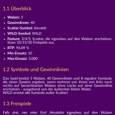
1.1 Überblick
Walzen:
5
Gewinnlinien:
40
Scatter-Symbol:
Amulett
WILD-Symbol:
WILD
Feature:
3/4/5 Scatter, die irgendwo auf den Walzen erscheinen,
lösen 10/15/50 Freispiele aus.
RTP:
96,09 %
Min Einsatz:
10
Max Einsatz:
5.000
1.2 Symbole und Gewinnlinien
Das Spiel besitzt 5 Walzen, 40 Gewinnlinien und 8 reguläre Symbole,
die einen Gewinn ergeben, wenn mehrere von ihnen von links nach
rechts auf benachbarten Walzen ohne Lücke auf einer Gewinnlinie
erscheinen - ausgehend von der äußersten linken Walze.
WILD ersetzt alle Symbole außer Scatter!
1.3 Freispiele
Falls drei, vier oder fünf Amulette irgendwo auf den Walzen