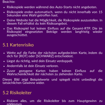
Beachte:
Risikospiele werden während des Auto-Starts nicht angeboten.
Risikospiele enden automatisch, wenn du nicht innerhalb von 15
Sekunden eine Wahl getroffen hast.
Deine Website hat die Möglichkeit, die Risikospiele auszustellen. In
diesem Fall erhältst du kein Risikoangebot.
Das Risikospiel hat keinen Einfluss auf die Gesamt-RTP. Die im
Risikospiel eingesetzten Beträge werden langfristig wieder
ausgeschüttet.
5.1 Kartenrisiko
Wette auf die Farbe der nächsten aufgedeckten Karte, indem du
dich für [ROT] oder [SCHWARZ] entscheidest.
Liegst du richtig, wird dein Einsatz verdoppelt.
Andernfalls ist dein Einsatz verloren.
Zuvor gezogene Karten haben keinen Einfluss auf die
Wahrscheinlichkeit der nächsten zu ziehenden Karte.
Dieses Bild zeigt Beispielwerte und spiegelt nicht unbedingt die
tatsächlichen Gewinne wider.
5.2 Risikoleiter
Riskiere alles, um die Risikoleiter bis zum Hauptgewinn zu
erklimmen.