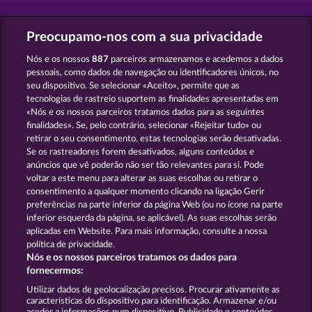
Preocupamo-nos com a sua privacidade
Nós e os nossos
887
parceiros armazenamos e acedemos a dados
pessoais, como dados de navegação ou identificadores únicos, no
BOOKS AND BOUNTIES
ROYAL SEVEN ULTRA
seu dispositivo. Se selecionar «Aceito», permite que as
tecnologias de rastreio suportem as finalidades apresentadas em
«Nós e os nossos parceiros tratamos dados para as seguintes
finalidades». Se, pelo contrário, selecionar «Rejeitar tudo» ou
retirar o seu consentimento, estas tecnologias serão desativadas.
Se os rastreadores forem desativados, alguns conteúdos e
MYSTERIES OF KARNAK
EGGSTRA WILDS
anúncios que vê poderão não ser tão relevantes para si. Pode
voltar a este menu para alterar as suas escolhas ou retirar o
consentimento a qualquer momento clicando na ligação Gerir
preferências na parte inferior da página Web (ou no ícone na parte
inferior esquerda da página, se aplicável). As suas escolhas serão
aplicadas em Website. Para mais informação, consulte a nossa
Termos e Condições
política de privacidade.
Nós e os nossos parceiros tratamos os dados para
fornecermos:
Declaração de Privacidade
Marca
Utilizar dados de geolocalização precisos. Procurar ativamente as
características do dispositivo para identificação. Armazenar e/ou
Empresa
Perguntas frequentes
Glossário