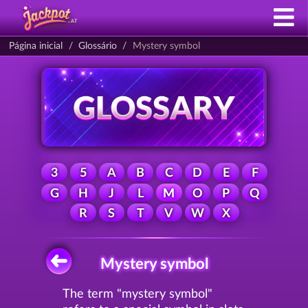
Página inicial
Glossário
Mystery symbol
3
5
A
B
C
D
E
F
G
H
J
L
M
O
P
Q
R
S
T
V
W
X
Mystery symbol
The term "mystery symbol"