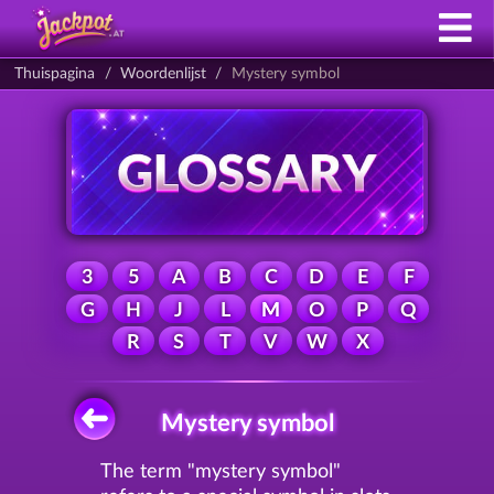
Thuispagina
Woordenlijst
Mystery symbol
3
5
A
B
C
D
E
F
G
H
J
L
M
O
P
Q
R
S
T
V
W
X
Mystery symbol
The term "mystery symbol"