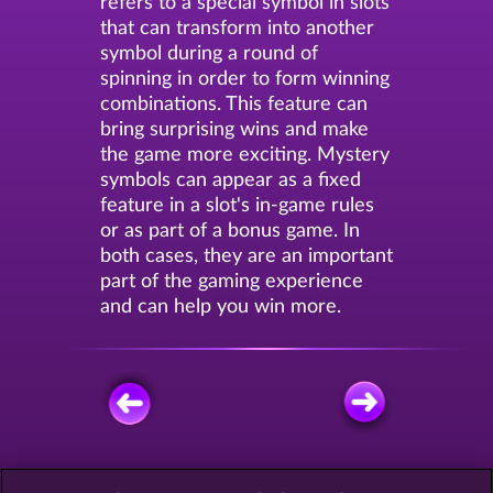
refers to a special symbol in slots
that can transform into another
symbol during a round of
spinning in order to form winning
combinations. This feature can
bring surprising wins and make
the game more exciting. Mystery
symbols can appear as a fixed
feature in a slot's in-game rules
or as part of a bonus game. In
both cases, they are an important
part of the gaming experience
and can help you win more.
GRATIS SPELEN