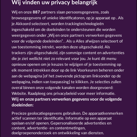
Wij vinden uw privacy belangrijk
Wij en onze
887
partners slaan persoonsgegevens, zoals
browsegegevens of unieke identificatoren, op je apparaat op . Als
je Akkoord selecteert, worden trackingtechnologieën
ingeschakeld om de doeleinden te ondersteunen die worden
weergegeven onder „Wij en onze partners verwerken gegevens
BOOKS AND BOUNTIES
ROYAL SEVEN ULTRA
voor de volgende doeleinden”. . Als u Alles afwijzen selecteert of
uw toestemming intrekt, worden deze uitgeschakeld. Als
trackers zijn uitgeschakeld, zijn sommige content en advertenties
die je ziet wellicht niet zo relevant voor jou. Je kunt dit menu
opnieuw openen om je keuzes te wijzigen of je toestemming op
elk moment intrekken door op de link Voorkeuren beheren onder
MYSTERIES OF KARNAK
EGGSTRA WILDS
aan de webpagina [of het zwevende pictogram linksonder op de
webpagina, indien van toepassing] te klikken. Je selecties zullen
overal binnen onze volgende kanalen worden doorgevoerd:
Website. Raadpleeg ons privacybeleid voor meer informatie.
Wij en onze partners verwerken gegevens voor de volgende
doeleinden:
Algemene voorwaarden
Privacyverklaring
Precieze geolocatiegegevens gebruiken. De apparaatkenmerken
actief scannen ter identificatie. Informatie op een apparaat
Colofon
Bedrijf
FAQ
Woordenlijst
opslaan en/of openen. Gepersonaliseerde advertenties en
content, advertentie- en contentmetingen,
doelgroepenonderzoek en ontwikkeling van diensten.
Partnerprogramma
Facebook