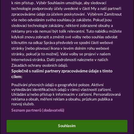
k nim přístup . Výběr Souhlasím umožňuje, aby sledovací
technologie podporovaly účely uvedené v části My a naši partneři
zpracováváme údaje za účelem poskytování . Výběrem Zamítnout
vše nebo odvoláním svého souhlasu je zakážete. Pokud jsou
HALLOW REELS
BEER PARTY
sledovací technologie zakázány, některé zobrazené obsahy a
reklamy pro vás nemusí být tolik relevantní. Tuto nabídku můžete
kdykoli znovu zobrazit a změnit své volby nebo souhlas odvolat
kliknutím na odkaz Správa předvoleb ve spodní části webové
Podmínky
Prohlášení o ochraně údajů
stránky [nebo plovoucí ikona v levém dolním rohu webové
stránky, pokud je to možné]. Vaše volby se projeví v našem
Kontakt
Společnost
Časté dotazy
Internetová stránka. Další podrobnosti naleznete v našich
Zásadách ochrany osobních údajů.
Společně s našimi partnery zpracováváme údaje s tímto
Glosář
Partnerský program
Facebook
cílem:
Podat Žádost o Odstoupení
Používání přesných údajů o geografické poloze. Aktivní
vyhledávání identifikačních údajů v rámci vlastností zařízení.
Ukládání a/nebo přístup k informacím v zařízení. Personalizovaná
reklama a obsah, měření reklam a obsahu, průzkum publika a
rozvoj služeb.
Seznam partnerů (dodavatelů)
Sociální kasinové hry jsou určeny výhradně k
zábavním účelům a nemají vůbec žádný vliv na
Souhlasím
možné budoucí úspěchy v oblasti hazardu se