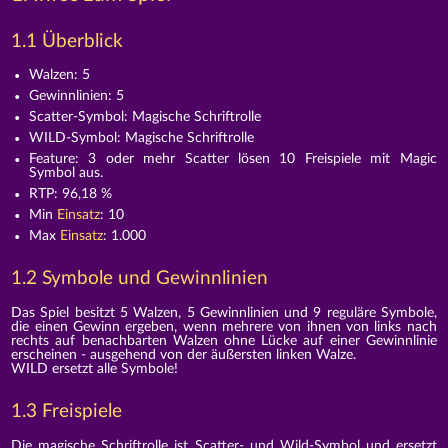
1.1 Überblick
Walzen: 5
Gewinnlinien: 5
Scatter-Symbol: Magische Schriftrolle
WILD-Symbol: Magische Schriftrolle
Feature: 3 oder mehr Scatter lösen 10 Freispiele mit Magic
Symbol aus.
RTP: 96,18 %
Min
Einsatz
: 10
Max
Einsatz
: 1.000
1.2 Symbole und Gewinnlinien
Das Spiel besitzt 5 Walzen, 5 Gewinnlinien und 9 reguläre Symbole,
die einen Gewinn ergeben, wenn mehrere von ihnen von links nach
rechts auf benachbarten Walzen ohne Lücke auf einer Gewinnlinie
erscheinen - ausgehend von der äußersten linken Walze.
WILD ersetzt alle Symbole!
1.3 Freispiele
Die magische Schriftrolle ist Scatter- und Wild-Symbol und ersetzt