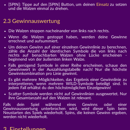
[SPIN]: Tippe auf den [SPIN] Button, um deinen
Einsatz
zu setzen
und die Walzen einmal zu drehen.
2.3 Gewinnauswertung
Die Walzen stoppen nacheinander von links nach rechts.
Wenn die Walzen gestoppt haben, werden deine Gewinne
errechnet und aufsummiert.
Um deinen Gewinn auf einer einzelnen Gewinnlinie zu berechnen,
zähle die Anzahl der identischen Symbole die von links nach
rechts auf benachbarten Walzen ohne Lücke erscheinen -
beginnend von der äußersten linken Walze.
Falls genügend Symbole in einer Reihe erscheinen, schaue den
Gewinnwert in der Auszahlungstabelle nach! Nur die höchste
Gewinnkombination pro Linie gewinnt.
Es gibt mehrere Möglichkeiten, das Ergebnis einer Gewinnlinie zu
interpretieren, wenn mehrere WILD-Symbole beteiligt sind. In
jedem Fall erhältst du den höchstmöglichen Einzelgewinn!
Scatter-Symbole werden nicht auf Gewinnlinien ausgewertet. Nur
ihre Gesamtanzahl auf den Walzen ist relevant.
Falls dein Spiel während eines Gewinns oder einer
Gewinnauswertung unterbrochen wird, wird dieser Spin beim
Neustarten des Spiels wiederholt. Spins, die keinen Gewinn ergeben,
werden nicht wiederholt.
3. Einstellungen