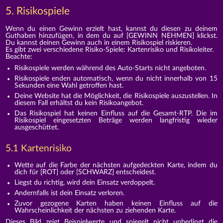
5. Risikospiele
Wenn du einen Gewinn erzielt hast, kannst du diesen zu deinem
Guthaben hinzufügen, in dem du auf [GEWINN NEHMEN] klickst.
Du kannst deinen Gewinn auch in einem Risikospiel riskieren.
Es gibt zwei verschiedene Risiko-Spiele: Kartenrisiko und Risikoleiter.
Beachte:
Risikospiele werden während des Auto-Starts nicht angeboten.
Risikospiele enden automatisch, wenn du nicht innerhalb von 15
Sekunden eine Wahl getroffen hast.
Deine Website hat die Möglichkeit, die Risikospiele auszustellen. In
diesem Fall erhältst du kein Risikoangebot.
Das Risikospiel hat keinen Einfluss auf die Gesamt-RTP. Die im
Risikospiel eingesetzten Beträge werden langfristig wieder
ausgeschüttet.
5.1 Kartenrisiko
Wette auf die Farbe der nächsten aufgedeckten Karte, indem du
dich für [ROT] oder [SCHWARZ] entscheidest.
Liegst du richtig, wird dein Einsatz verdoppelt.
Andernfalls ist dein Einsatz verloren.
Zuvor gezogene Karten haben keinen Einfluss auf die
Wahrscheinlichkeit der nächsten zu ziehenden Karte.
Dieses Bild zeigt Beispielwerte und spiegelt nicht unbedingt die