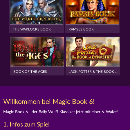
THE WARLOCKS BOOK
RAMSES BOOK
BOOK OF THE AGES
JACK POTTER & THE BOOK OF DYNASTIES 6
Willkommen bei Magic Book 6!
Magic Book 6 - der Bally Wulff-Klassiker jetzt mit einer 6. Walze!
1. Infos zum Spiel