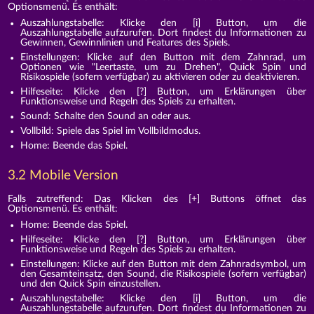
Optionsmenü. Es enthält:
Auszahlungstabelle: Klicke den [i] Button, um die
Auszahlungstabelle aufzurufen. Dort findest du Informationen zu
Gewinnen, Gewinnlinien und Features des Spiels.
Einstellungen: Klicke auf den Button mit dem Zahnrad, um
Optionen wie "Leertaste, um zu Drehen", Quick Spin und
Risikospiele (sofern verfügbar) zu aktivieren oder zu deaktivieren.
Hilfeseite: Klicke den [?] Button, um Erklärungen über
Funktionsweise und Regeln des Spiels zu erhalten.
Sound: Schalte den Sound an oder aus.
Vollbild: Spiele das Spiel im Vollbildmodus.
Home: Beende das Spiel.
3.2 Mobile Version
Falls zutreffend: Das Klicken des [+] Buttons öffnet das
Optionsmenü. Es enthält:
Home: Beende das Spiel.
Hilfeseite: Klicke den [?] Button, um Erklärungen über
Funktionsweise und Regeln des Spiels zu erhalten.
Einstellungen: Klicke auf den Button mit dem Zahnradsymbol, um
den Gesamteinsatz, den Sound, die Risikospiele (sofern verfügbar)
und den Quick Spin einzustellen.
Auszahlungstabelle: Klicke den [i] Button, um die
Auszahlungstabelle aufzurufen. Dort findest du Informationen zu