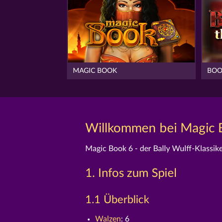
MAGIC BOOK
BOO
Willkommen bei Magic 
Magic Book 6 - der Bally Wulff-Klassiker
1. Infos zum Spiel
1.1 Überblick
Walzen
: 6