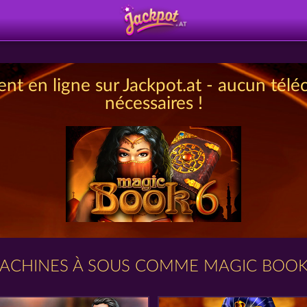
nt en ligne sur Jackpot.at - aucun télé
nécessaires !
ACHINES À SOUS COMME MAGIC BOOK