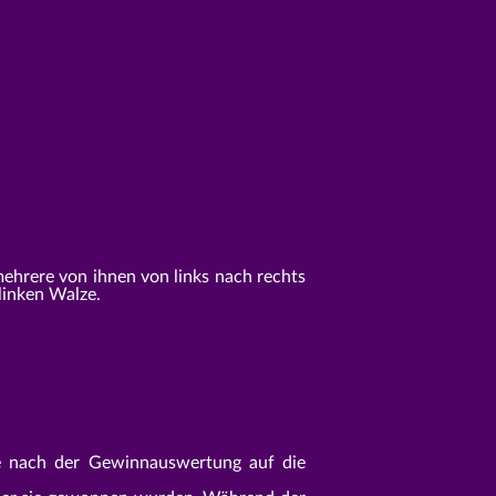
ehrere von ihnen von links nach rechts
linken Walze.
e nach der Gewinnauswertung auf die