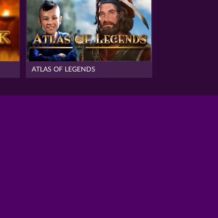
ATLAS OF LEGENDS