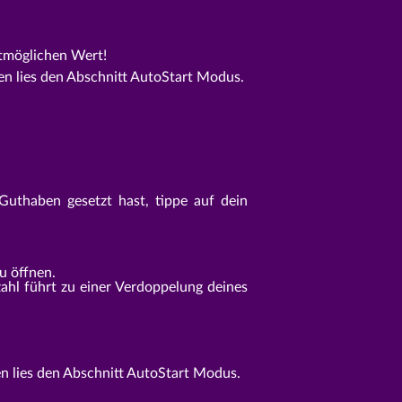
stmöglichen Wert!
en lies den Abschnitt AutoStart Modus.
Guthaben gesetzt hast, tippe auf dein
u öffnen.
ahl führt zu einer Verdoppelung deines
n lies den Abschnitt AutoStart Modus.