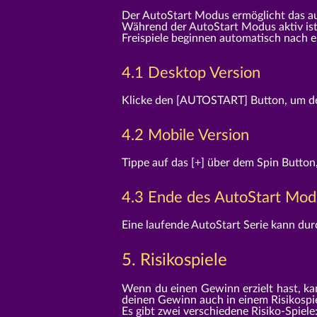
Der AutoStart Modus ermöglicht das a
Während der AutoStart Modus aktiv ist
Freispiele beginnen automatisch nach 
4.1 Desktop Version
Klicke den [AUTOSTART] Button, um de
4.2 Mobile Version
Tippe auf das [+] über dem Spin Butto
4.3 Ende des AutoStart Mod
Eine laufende AutoStart Serie kann du
5. Risikospiele
Wenn du einen Gewinn erzielt hast, k
deinen Gewinn auch in einem Risikospiel
Es gibt zwei verschiedene Risiko-Spiele: