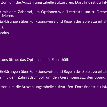
Button, um die Auszahlungstabelle aufzurufen. Dort findest du 
on mit dem Zahnrad, um Optionen wie "Leertaste, um zu Drehen
tivieren.
m Erklärungen über Funktionsweise und Regeln des Spiels zu erhal
us.
dmodus.
uttons öffnet das Optionsmenü. Es enthält:
m Erklärungen über Funktionsweise und Regeln des Spiels zu erhal
on mit dem Zahnradsymbol, um den Gesamteinsatz, den Sound, d
Button, um die Auszahlungstabelle aufzurufen. Dort findest du 