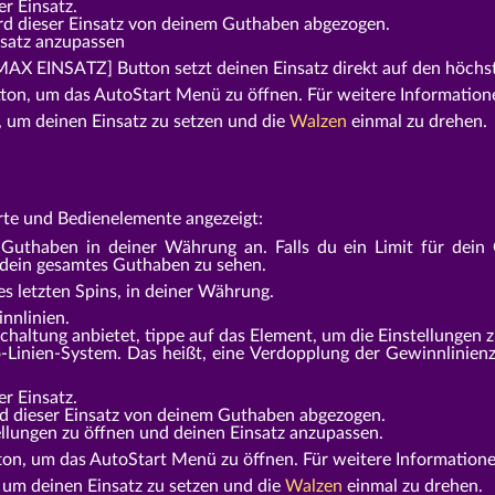
r Einsatz.
ird dieser Einsatz von deinem Guthaben abgezogen.
insatz anzupassen
MAX EINSATZ] Button setzt deinen Einsatz direkt auf den höch
ton, um das AutoStart Menü zu öffnen. Für weitere Information
, um deinen Einsatz zu setzen und die
Walzen
einmal zu drehen.
rte und Bedienelemente angezeigt:
Guthaben in deiner Währung an. Falls du ein Limit für dein 
 dein gesamtes Guthaben zu sehen.
letzten Spins, in deiner Währung.
innlinien.
chaltung anbietet, tippe auf das Element, um die Einstellungen z
-Linien-System. Das heißt, eine Verdopplung der Gewinnlinienz
r Einsatz.
rd dieser Einsatz von deinem Guthaben abgezogen.
ellungen zu öffnen und deinen Einsatz anzupassen.
on, um das AutoStart Menü zu öffnen. Für weitere Informatione
, um deinen Einsatz zu setzen und die
Walzen
einmal zu drehen.