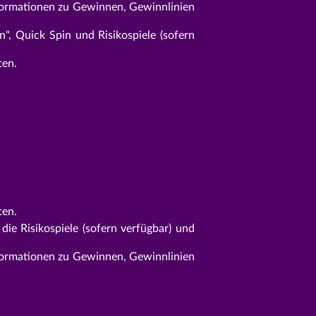
Informationen zu Gewinnen, Gewinnlinien
", Quick Spin und Risikospiele (sofern
ten.
ten.
ie Risikospiele (sofern verfügbar) und
Informationen zu Gewinnen, Gewinnlinien