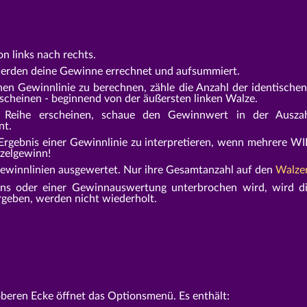
n links nach rechts.
erden deine Gewinne errechnet und aufsummiert.
en Gewinnlinie zu berechnen, zähle die Anzahl der identischen
scheinen - beginnend von der äußersten linken Walze.
 Reihe erscheinen, schaue den Gewinnwert in der Auszah
nt.
Ergebnis einer Gewinnlinie zu interpretieren, wenn mehrere WIL
nzelgewinn!
ewinnlinien ausgewertet. Nur ihre Gesamtanzahl auf den
Walze
nns oder einer Gewinnauswertung unterbrochen wird, wird di
rgeben, werden nicht wiederholt.
 oberen Ecke öffnet das Optionsmenü. Es enthält: