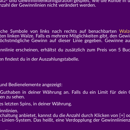
nsatz- und Gewinnlinienkonfiguration gespielt, wie die Runde i
Anzahl der Gewinnlinien nicht verändert werden.
sche Symbole von links nach rechts auf benachbarten
Walz
en linken Walze. Falls es mehrere Möglichkeiten gibt, den Gewin
öchstmögliche Gewinn auf dieser Linie gegeben. Gewinne a
linie erscheinen, erhältst du zusätzlich zum Preis von 5 Bu
findest du in der Auszahlungstabelle.
und Bedienelemente angezeigt:
Guthaben in deiner Währung an. Falls du ein Limit für dein G
en zu sehen.
letzten Spins, in deiner Währung.
innlinien.
chaltung anbietet, kannst du die Anzahl durch Klicken von [+] od
-Linien-System. Das heißt, eine Verdopplung der Gewinnlinienz