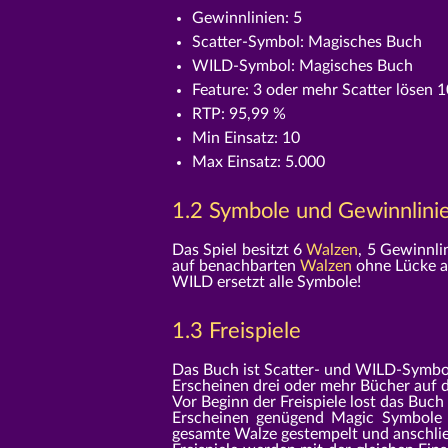
Gewinnlinien: 5
Scatter-Symbol: Magisches Buch
WILD-Symbol: Magisches Buch
Feature: 3 oder mehr Scatter lösen 1
RTP: 95,99 %
Min Einsatz: 10
Max Einsatz: 5.000
1.2 Symbole und Gewinnlini
Das Spiel besitzt 6
Walzen
, 5 Gewinnli
auf benachbarten
Walzen
ohne Lücke au
WILD ersetzt alle Symbole!
1.3 Freispiele
Das Buch ist Scatter- und WILD-Symbol
Erscheinen drei oder mehr Bücher auf
Vor Beginn der Freispiele lost das Buc
Erscheinen genügend Magic Symbole
gesamte Walze gestempelt und anschließ