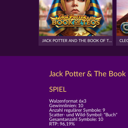
JACK POTTER AND THE BOOK OF TEOS
CLE
Jack Potter & The Book 
SPIEL
Walzenformat 6x3
Gewinnlinien: 10
Anzahl regulärer Symbole: 9
Scatter- und Wild-Symbol: "Buch"
Gesamtanzahl Symbole: 10
RTP: 96,19%