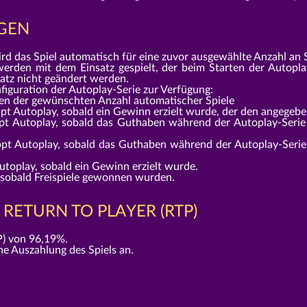
GEN
rd das Spiel automatisch für eine zuvor ausgewählte Anzahl an S
erden mit dem Einsatz gespielt, der beim Starten der Autopl
atz nicht geändert werden.
iguration der Autoplay-Serie zur Verfügung:
en der gewünschten Anzahl automatischer Spiele
ppt Autoplay, sobald ein Gewinn erzielt wurde, der den angegeben
pt Autoplay, sobald das Guthaben während der Autoplay-Seri
pt Autoplay, sobald das Guthaben während der Autoplay-Seri
toplay, sobald ein Gewinn erzielt wurde.
, sobald Freispiele gewonnen wurden.
ETURN TO PLAYER (RTP)
P) von 96,19%.
che Auszahlung des Spiels an.