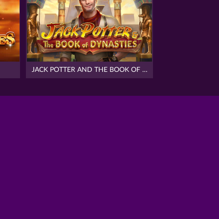
JACK POTTER AND THE BOOK OF DYNASTIES