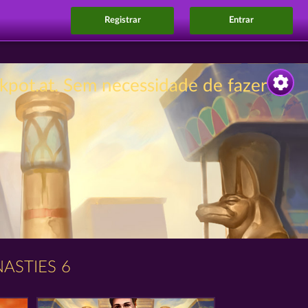
Registrar
Entrar
kpot.at. Sem necessidade de fazer
ASTIES 6