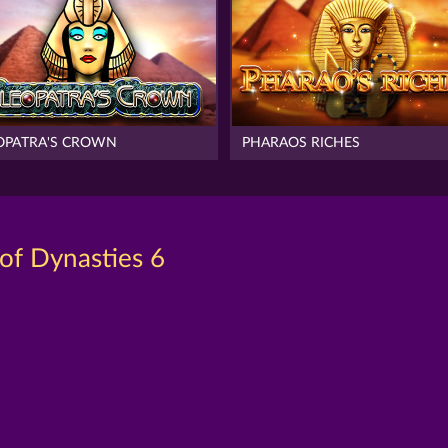
OPATRA'S CROWN
PHARAOS RICHES
of Dynasties 6