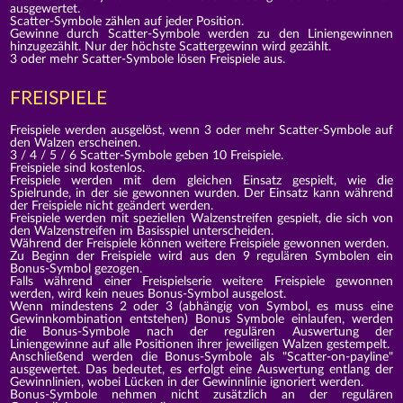
ausgewertet.
Scatter-Symbole zählen auf jeder Position.
Gewinne durch Scatter-Symbole werden zu den Liniengewinnen
hinzugezählt. Nur der höchste Scattergewinn wird gezählt.
3 oder mehr Scatter-Symbole lösen Freispiele aus.
FREISPIELE
Freispiele werden ausgelöst, wenn 3 oder mehr Scatter-Symbole auf
den Walzen erscheinen.
3 / 4 / 5 / 6 Scatter-Symbole geben 10 Freispiele.
Freispiele sind kostenlos.
Freispiele werden mit dem gleichen Einsatz gespielt, wie die
Spielrunde, in der sie gewonnen wurden. Der Einsatz kann während
der Freispiele nicht geändert werden.
Freispiele werden mit speziellen Walzenstreifen gespielt, die sich von
den Walzenstreifen im Basisspiel unterscheiden.
Während der Freispiele können weitere Freispiele gewonnen werden.
Zu Beginn der Freispiele wird aus den 9 regulären Symbolen ein
Bonus-Symbol gezogen.
Falls während einer Freispielserie weitere Freispiele gewonnen
werden, wird kein neues Bonus-Symbol ausgelost.
Wenn mindestens 2 oder 3 (abhängig von Symbol, es muss eine
Gewinnkombination entstehen) Bonus Symbole einlaufen, werden
die Bonus-Symbole nach der regulären Auswertung der
Liniengewinne auf alle Positionen ihrer jeweiligen Walzen gestempelt.
Anschließend werden die Bonus-Symbole als "Scatter-on-payline"
ausgewertet. Das bedeutet, es erfolgt eine Auswertung entlang der
Gewinnlinien, wobei Lücken in der Gewinnlinie ignoriert werden.
Bonus-Symbole nehmen nicht zusätzlich an der regulären