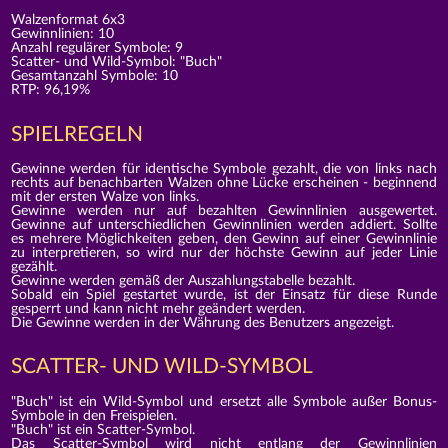
Walzenformat 6x3
Gewinnlinien: 10
Anzahl regulärer Symbole: 9
Scatter- und Wild-Symbol: "Buch"
Gesamtanzahl Symbole: 10
RTP: 96,19%
SPIELREGELN
Gewinne werden für identische Symbole gezahlt, die von links nach
rechts auf benachbarten Walzen ohne Lücke erscheinen - beginnend
mit der ersten Walze von links.
Gewinne werden nur auf bezahlten Gewinnlinien ausgewertet.
Gewinne auf unterschiedlichen Gewinnlinien werden addiert. Sollte
es mehrere Möglichkeiten geben, den Gewinn auf einer Gewinnlinie
zu interpretieren, so wird nur der höchste Gewinn auf jeder Linie
gezählt.
Gewinne werden gemäß der Auszahlungstabelle bezahlt.
Sobald ein Spiel gestartet wurde, ist der Einsatz für diese Runde
gesperrt und kann nicht mehr geändert werden.
Die Gewinne werden in der Währung des Benutzers angezeigt.
SCATTER- UND WILD-SYMBOL
"Buch" ist ein Wild-Symbol und ersetzt alle Symbole außer Bonus-
Symbole in den Freispielen.
"Buch" ist ein Scatter-Symbol.
Das Scatter-Symbol wird nicht entlang der Gewinnlinien