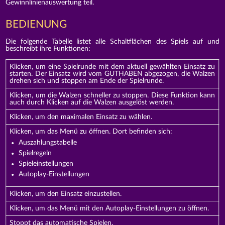
Gewinnlinienauswertung teil.
BEDIENUNG
Die folgende Tabelle listet alle Schaltflächen des Spiels auf und
beschreibt ihre Funktionen:
Klicken, um eine Spielrunde mit dem aktuell gewählten Einsatz zu
starten. Der Einsatz wird vom GUTHABEN abgezogen, die Walzen
drehen sich und stoppen am Ende der Spielrunde.
Klicken, um die Walzen schneller zu stoppen. Diese Funktion kann
auch durch Klicken auf die Walzen ausgelöst werden.
Klicken, um den maximalen Einsatz zu wählen.
Klicken, um das Menü zu öffnen. Dort befinden sich:
Auszahlungstabelle
Spielregeln
Spieleinstellungen
Autoplay-Einstellungen
Klicken, um den Einsatz einzustellen.
Klicken, um das Menü mit den Autoplay-Einstellungen zu öffnen.
Stoppt das automatische Spielen.