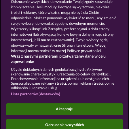
Darstellungen. Gewinnlinien werden von links nach rechts -
Odrzucenie wszystkich lub wycofanie Twojej zgody spowoduje
beginnend von der Walze ganz links - ohne Lücke ausgewertet.
ich wyłączenie. Jeśli moduły śledzące są wyłączone, niektóre
Fehlfunktion annulliert alle Spiele und Gewinne.
treści i reklamy, które widzisz, mogą nie być dla Ciebie
Version: 1.1-b2024-03-14-0605
Serverversion: 1.0.0
odpowiednie. Możesz ponownie wyświetlić to menu, aby zmienić
swoje wybory lub wycofać zgodę w dowolnym momencie.
Wystarczy kliknąć link Zarządzaj preferencjami u dołu strony
Zasady i warunki
Polityka prywatności
internetowej [lub pływającą ikonę w lewym dolnym rogu strony
internetowej, jeśli ma to zastosowanie]. Twoje wybory będą
Nota prawna
Firma
FAQ
Słownik
obowiązywały w naszej stronie Strona internetowa. Więcej
informacji można znaleźć w naszej Polityce prywatności.
Wraz z naszymi partnerami przetwarzamy dane w celu
Program partnerski
Facebook
zapewnienia:
Prześlij wniosek o wypłatę
Użycie dokładnych danych geolokalizacyjnych. Aktywne
skanowanie charakterystyki urządzenia do celów identyfikacji.
Przechowywanie informacji na urządzeniu lub dostęp do nich.
Spersonalizowane reklamy i treści, pomiar reklam i treści, opinie
odbiorców i ulepszanie usług.
Lista partnerów (dostawców)
Gry społecznościowe mają przeznaczenie czysto
rozrywkowe i nie mają absolutnie żadnego wpływu
Akceptuję
na przyszłe powodzenie w grze o prawdziwe
pieniądze.
©2026 Whow Games GmbH
Odrzucenie wszystkich