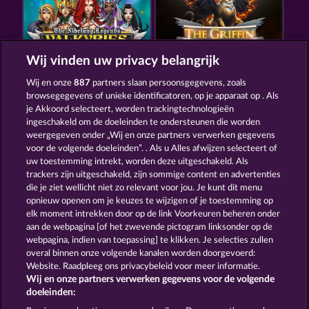
Wij vinden uw privacy belangrijk
VALKYRIES - THE NIBELUNG LEGENDS
THE GRIFFIN
Wij en onze
887
partners slaan persoonsgegevens, zoals
browsegegevens of unieke identificatoren, op je apparaat op . Als
je Akkoord selecteert, worden trackingtechnologieën
ingeschakeld om de doeleinden te ondersteunen die worden
weergegeven onder „Wij en onze partners verwerken gegevens
voor de volgende doeleinden”. . Als u Alles afwijzen selecteert of
uw toestemming intrekt, worden deze uitgeschakeld. Als
MYSTIC FORCE
CREATURES OF THE NIGHT
trackers zijn uitgeschakeld, zijn sommige content en advertenties
die je ziet wellicht niet zo relevant voor jou. Je kunt dit menu
opnieuw openen om je keuzes te wijzigen of je toestemming op
elk moment intrekken door op de link Voorkeuren beheren onder
Algemene voorwaarden
Privacyverklaring
aan de webpagina [of het zwevende pictogram linksonder op de
webpagina, indien van toepassing] te klikken. Je selecties zullen
Colofon
Bedrijf
FAQ
Woordenlijst
overal binnen onze volgende kanalen worden doorgevoerd:
Website. Raadpleeg ons privacybeleid voor meer informatie.
Wij en onze partners verwerken gegevens voor de volgende
Partnerprogramma
Facebook
doeleinden: