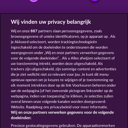
GRATIS SPELEN
Wij vinden uw privacy belangrijk
Wij en onze
887
partners slaan persoonsgegevens, zoals
browsegegevens of unieke identificatoren, op je apparaat op . Als
je Akkoord selecteert, worden trackingtechnologieën
ingeschakeld om de doeleinden te ondersteunen die worden
weergegeven onder „Wij en onze partners verwerken gegevens
BLITZ COINS
PIGGY KINGS
voor de volgende doeleinden”. . Als u Alles afwijzen selecteert of
uw toestemming intrekt, worden deze uitgeschakeld. Als
trackers zijn uitgeschakeld, zijn sommige content en advertenties
die je ziet wellicht niet zo relevant voor jou. Je kunt dit menu
opnieuw openen om je keuzes te wijzigen of je toestemming op
elk moment intrekken door op de link Voorkeuren beheren onder
7 SUPERNOVA FRUITS
TOTAL ECLIPSE
aan de webpagina [of het zwevende pictogram linksonder op de
webpagina, indien van toepassing] te klikken. Je selecties zullen
overal binnen onze volgende kanalen worden doorgevoerd:
Website. Raadpleeg ons privacybeleid voor meer informatie.
Wij en onze partners verwerken gegevens voor de volgende
doeleinden:
Algemene voorwaarden
Privacyverklaring
Precieze geolocatiegegevens gebruiken. De apparaatkenmerken