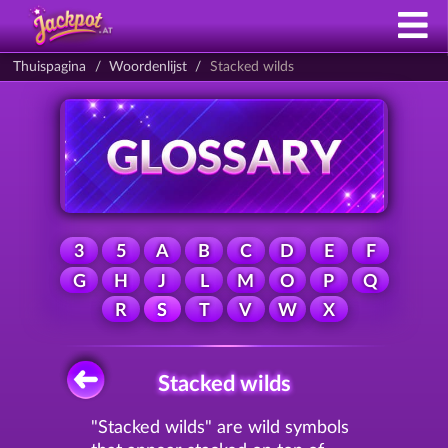
Thuispagina
Woordenlijst
Stacked wilds
3
5
A
B
C
D
E
F
G
H
J
L
M
O
P
Q
R
S
T
V
W
X
Stacked wilds
"Stacked wilds" are wild symbols