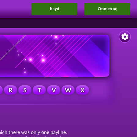
Kayıt
Oturum aç
R
S
T
V
W
X
which there was only one payline.