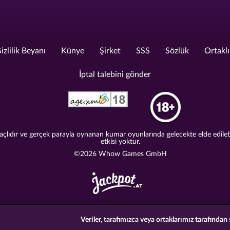
izlilik Beyanı
Künye
Şirket
SSS
Sözlük
Ortakl
İptal talebini gönder
lıdır ve gerçek parayla oynanan kumar oyunlarında gelecekte elde edilebile
etkisi yoktur.
©2026 Whow Games GmbH
Veriler, tarafımızca veya ortaklarımız tarafından 