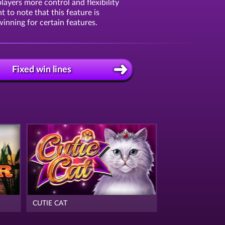
players more control and flexibility
t to note that this feature is
winning for certain features.
Fixed win lines
CUTIE CAT