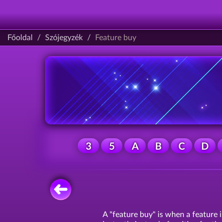
Főoldal
Szójegyzék
Feature buy
3
5
A
B
C
D
A "feature buy" is when a feature is