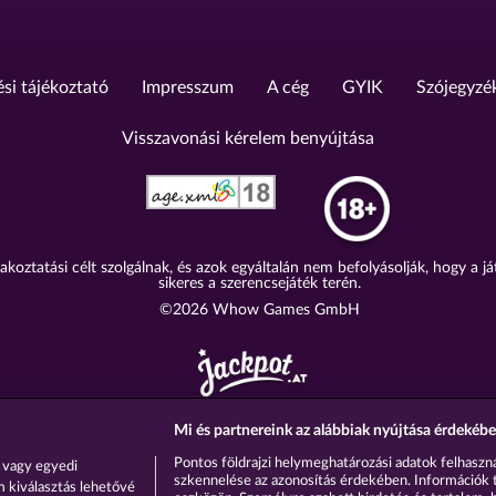
si tájékoztató
Impresszum
A cég
GYIK
Szójegyzé
Visszavonási kérelem benyújtása
akoztatási célt szolgálnak, és azok egyáltalán nem befolyásolják, hogy a j
sikeres a szerencsejáték terén.
©2026 Whow Games GmbH
Mi és partnereink az alábbiak nyújtása érdekébe
Pontos földrajzi helymeghatározási adatok felhaszná
 vagy egyedi
szkennelése az azonosítás érdekében. Információk 
m kiválasztás lehetővé