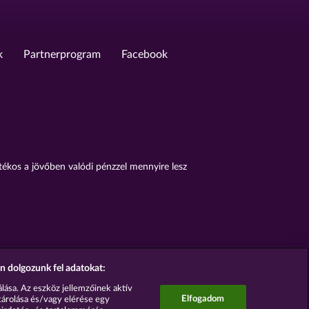
k
Partnerprogram
Facebook
átékos a jövőben valódi pénzzel mennyire lesz
n dolgozunk fel adatokat:
lása. Az eszköz jellemzőinek aktív
Elfogadom
tárolása és/vagy elérése egy