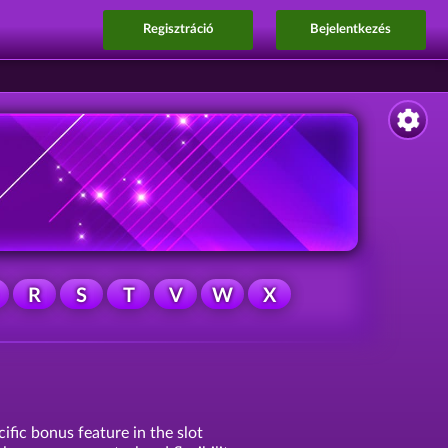
Regisztráció
Bejelentkezés
R
S
T
V
W
X
cific bonus feature in the slot