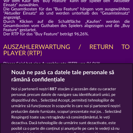
Vor dem Kauf des "Buy Feature" kann der Spieler den "Aktueller
Einsatz" auswählen.
Die Gesamtkosten für das "Buy Feature" hängen vom ausgewählten
"Aktueller Einsatz" ab und werden unterhalb des "Gesamteinsatz"
angezeigt.
Durch Klicken auf die Schaltfläche „Kaufen" werden die
Gesamtkosten vom Guthaben des Spielers abgezogen und die „Buy
Feature" gestartet.
Der RTP für das "Buy Feature" beträgt 96,26%.
AUSZAHLERWARTUNG / RETURN TO
PLAYER (RTP)
Dieses Spiel hat eine Auszahlquote (RTP) von 96,06%.
Der RTP gibt die langfristige theoretische Auszahlung des Spiels an.
Nouă ne pasă ca datele tale personale să
rămână confidențiale
GEWINNLINIEN
Noi și partenerii noștri
887
stocăm și accesăm date cu caracter
1, 2, 3, 4, 5, 6, 7, 8, 9, 10
personal, precum datele de navigare sau identificatorii unici, pe
Alle Gewinnmöglichkeiten ergeben sich aus den oberen
dispozitivul dvs. . Selectând Accept, permiteți tehnologiilor de
Darstellungen. Gewinnlinien werden von links nach rechts -
urmărire să funcționeze în scopurile în care noi și partenerii noștri
beginnend von der Walze ganz links - ohne Lücke ausgewertet.
prelucrăm datele furnizate, scopuri prezentate mai jos. . Selectând
Fehlfunktion annulliert alle Spiele und Gewinne.
Respingeți toate sau retragându-vă consimțământul, le veți
dezactiva. Dacă tehnologiile de urmărire sunt dezactivate, este
Termeni și condiții
posibil ca o parte din conținut și anunțurile pe care le vedeți să nu