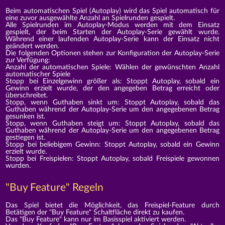
Beim automatischen Spiel (Autoplay) wird das Spiel automatisch für
eine zuvor ausgewählte Anzahl an Spielrunden gespielt.
Alle Spielrunden im Autoplay-Modus werden mit dem Einsatz
gespielt, der beim Starten der Autoplay-Serie gewählt wurde.
Während einer laufenden Autoplay-Serie kann der Einsatz nicht
geändert werden.
Die folgenden Optionen stehen zur Konfiguration der Autoplay-Serie
zur Verfügung:
Anzahl der automatischen Spiele: Wählen der gewünschten Anzahl
automatischer Spiele
Stopp bei Einzelgewinn größer als: Stoppt Autoplay, sobald ein
Gewinn erzielt wurde, der den angegeben Betrag erreicht oder
überschreitet.
Stopp, wenn Guthaben sinkt um: Stoppt Autoplay, sobald das
Guthaben während der Autoplay-Serie um den angegebenen Betrag
gesunken ist.
Stopp, wenn Guthaben steigt um: Stoppt Autoplay, sobald das
Guthaben während der Autoplay-Serie um den angegebenen Betrag
gestiegen ist.
Stopp bei beliebigem Gewinn: Stoppt Autoplay, sobald ein Gewinn
erzielt wurde.
Stopp bei Freispielen: Stoppt Autoplay, sobald Freispiele gewonnen
wurden.
"Buy Feature" Regeln
Das Spiel bietet die Möglichkeit, das Freispiel-Feature durch
Betätigen der "Buy Feature" Schaltfläche direkt zu kaufen.
Das "Buy Feature" kann nur im Basisspiel aktiviert werden.