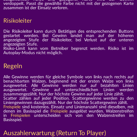
verdoppelt. Passt die gewählte Farbe nicht mit der gezogenen Karte
zusammen ist der Einsatz verloren.
Risikoleiter
Die Risikoleiter kann durch Betätigen des entsprechenden Buttons
gestartet werden. Bei Gewinn landet man auf der höheren
angezeigten Stufe der Risikoleiter, bei Verlust auf der unteren
angezeigten Stufe.
Risiko-Limit kann vom Betreiber begrenzt werden. Risiko ist im
Autoplay-Modus nicht möglich.
Regeln
Alle Gewinne werden für gleiche Symbole von links nach rechts auf
benachbarten Walzen, beginnend mit der ersten Walze von links
ausgewertet. Alle Gewinne werden nur auf bezahlten Linien
ausgewertet. Gewinne auf unterschiedlichen Linien werden
zusammengezählt. Nur der höchste Gewinn auf jeder Linie zählt.
Scatter zählen auf jeder Position. Scattergewinne werden zu den
Liniengewinnen dazugezählt. Nur der höchste Scattergewinn zählt.
Freispiele
sind kostenlos. Einsatz und Linienanzahl sind dieselben, mit
denen im Basisspiel die
Freispiele
ausgelöst wurden. Walzenstreifen
in
Freispielen
unterscheiden sich von den Walzenstreifen im
Basisspiel.
Auszahlerwartung (Return To Player)