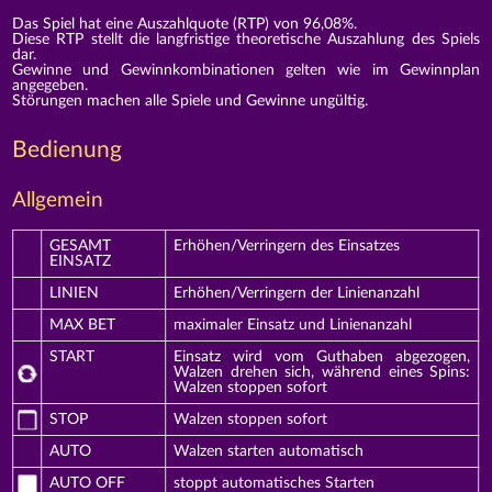
Das Spiel hat eine Auszahlquote (RTP) von 96,08%.
Diese RTP stellt die langfristige theoretische Auszahlung des Spiels
dar.
Gewinne und Gewinnkombinationen gelten wie im Gewinnplan
angegeben.
Störungen machen alle Spiele und Gewinne ungültig.
Bedienung
Allgemein
GESAMT
Erhöhen/Verringern des Einsatzes
EINSATZ
LINIEN
Erhöhen/Verringern der Linienanzahl
MAX BET
maximaler Einsatz und Linienanzahl
START
Einsatz wird vom Guthaben abgezogen,
Walzen drehen sich, während eines Spins:
Walzen stoppen sofort
STOP
Walzen stoppen sofort
AUTO
Walzen starten automatisch
AUTO OFF
stoppt automatisches Starten