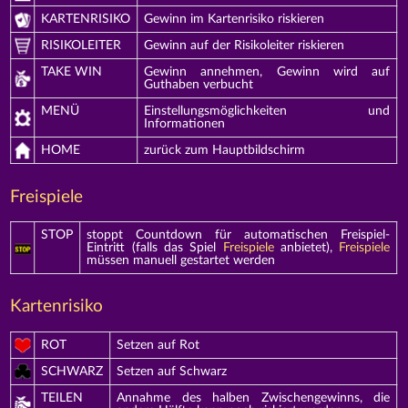
KARTENRISIKO
Gewinn im Kartenrisiko riskieren
RISIKOLEITER
Gewinn auf der Risikoleiter riskieren
TAKE WIN
Gewinn annehmen, Gewinn wird auf
Guthaben verbucht
MENÜ
Einstellungsmöglichkeiten und
Informationen
HOME
zurück zum Hauptbildschirm
Freispiele
STOP
stoppt Countdown für automatischen Freispiel-
Eintritt (falls das Spiel
Freispiele
anbietet),
Freispiele
müssen manuell gestartet werden
Kartenrisiko
ROT
Setzen auf Rot
SCHWARZ
Setzen auf Schwarz
TEILEN
Annahme des halben Zwischengewinns, die