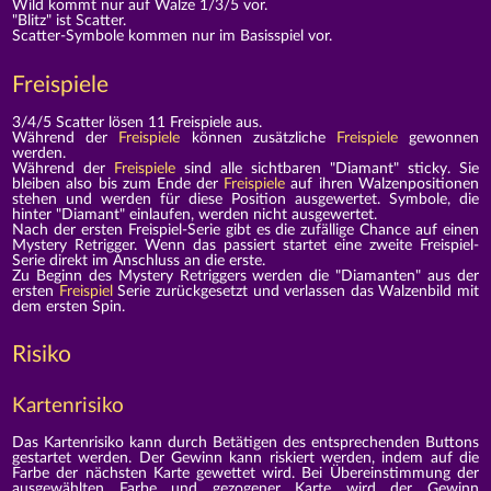
Wild kommt nur auf Walze 1/3/5 vor.
"Blitz" ist Scatter.
Scatter-Symbole kommen nur im Basisspiel vor.
Freispiele
3/4/5 Scatter lösen 11 Freispiele aus.
Während der
Freispiele
können zusätzliche
Freispiele
gewonnen
werden.
Während der
Freispiele
sind alle sichtbaren "Diamant" sticky. Sie
bleiben also bis zum Ende der
Freispiele
auf ihren Walzenpositionen
stehen und werden für diese Position ausgewertet. Symbole, die
hinter "Diamant" einlaufen, werden nicht ausgewertet.
Nach der ersten Freispiel-Serie gibt es die zufällige Chance auf einen
Mystery Retrigger. Wenn das passiert startet eine zweite Freispiel-
Serie direkt im Anschluss an die erste.
Zu Beginn des Mystery Retriggers werden die "Diamanten" aus der
ersten
Freispiel
Serie zurückgesetzt und verlassen das Walzenbild mit
dem ersten Spin.
Risiko
Kartenrisiko
Das Kartenrisiko kann durch Betätigen des entsprechenden Buttons
gestartet werden. Der Gewinn kann riskiert werden, indem auf die
Farbe der nächsten Karte gewettet wird. Bei Übereinstimmung der
ausgewählten Farbe und gezogener Karte wird der Gewinn