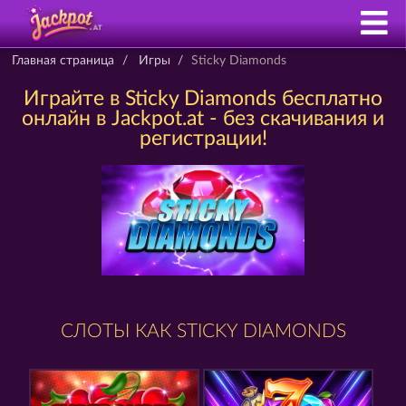
Главная страница
Игры
Sticky Diamonds
Играйте в Sticky Diamonds бесплатно
онлайн в Jackpot.at - без скачивания и
регистрации!
СЛОТЫ КАК STICKY DIAMONDS