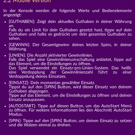
2.2 Mobile Version
In der Konsole werden dir folgende Werte und Bedienelemente
angezeigt:
[GUTHABEN]: Zeigt dein aktuelles Guthaben in deiner Währung
an.
Falls du ein Limit für dein Guthaben gesetzt hast, tippe auf dein
Guthaben und halte es gedrückt um dein gesamtes Guthaben zu
sehen.
[GEWINN]: Der Gesamtgewinn deines letzten Spins, in deiner
Währung.
[LINIEN]: Die Anzahl aktivierter Gewinnlinien.
Falls das Spiel eine Gewinnlinienumschaltung anbietet, tippe auf
das Element, um die Einstellungen zu öffnen.
Das Spiel verwendet ein Einsatz-pro-Linien-System. Das heißt,
eine Verdopplung der Gewinnlinienzahl führt zu einer
Verdoppelung deines Einsatzes.
[EINSATZ]: Dein momentan gewählter Einsatz.
Tippst du auf den [SPIN] Button, wird dieser Einsatz von deinem
Guthaben abgezogen.
Tippe auf das Element, um die Einstellungen zu öffnen und deinen
Einsatz anzupassen.
[AUTOSTART]: Tippe auf diesen Button, um das AutoStart Menü
zu öffnen. Für weitere Informationen lies den Abschnitt AutoStart
Modus.
[SPIN]: Tippe auf den [SPIN] Button, um deinen Einsatz zu setzen
und die Walzen einmal zu drehen.