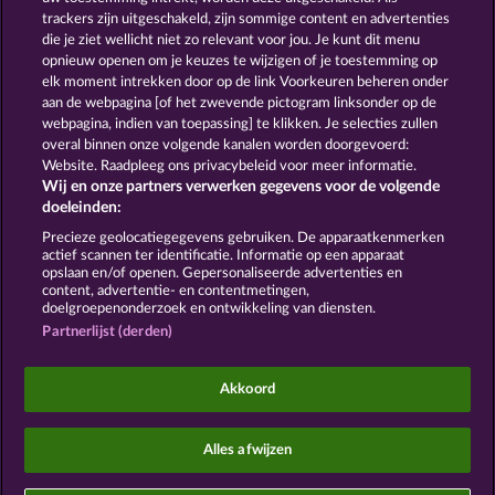
Diese RTP stellt die langfristige theoretische Auszahlung des Spiels dar.
trackers zijn uitgeschakeld, zijn sommige content en advertenties
Fehlfunktion annulliert alle Spiele und Gewinne.
die je ziet wellicht niet zo relevant voor jou. Je kunt dit menu
opnieuw openen om je keuzes te wijzigen of je toestemming op
elk moment intrekken door op de link Voorkeuren beheren onder
Algemene voorwaarden
Privacyverklaring
aan de webpagina [of het zwevende pictogram linksonder op de
webpagina, indien van toepassing] te klikken. Je selecties zullen
Colofon
Bedrijf
FAQ
Woordenlijst
overal binnen onze volgende kanalen worden doorgevoerd:
Website. Raadpleeg ons privacybeleid voor meer informatie.
Wij en onze partners verwerken gegevens voor de volgende
Partnerprogramma
Facebook
doeleinden:
Terugbetalingsverzoek indienen
Precieze geolocatiegegevens gebruiken. De apparaatkenmerken
actief scannen ter identificatie. Informatie op een apparaat
opslaan en/of openen. Gepersonaliseerde advertenties en
content, advertentie- en contentmetingen,
doelgroepenonderzoek en ontwikkeling van diensten.
Partnerlijst (derden)
Sociale casino games zijn enkel bedoeld voor
entertainment en hebben absoluut geen enkele
Akkoord
invloed op mogelijk toekomstig succes in het
gokken met echt geld.
©2026 Whow Games GmbH
Alles afwijzen