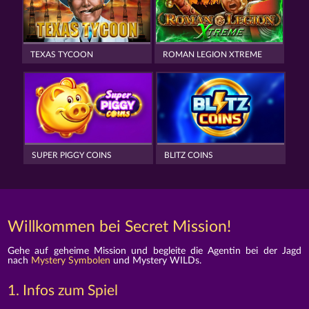
TEXAS TYCOON
ROMAN LEGION XTREME
SUPER PIGGY COINS
BLITZ COINS
Willkommen bei Secret Mission!
Gehe auf geheime Mission und begleite die Agentin bei der Jagd
nach
Mystery Symbolen
und Mystery WILDs.
1. Infos zum Spiel