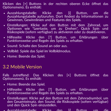
Klicken des [+] Buttons in der rechten oberen Ecke öffnet das
Optionsmenü. Es enthält:
Auszahlungstabelle: Klicke den [i] Button, um die
Auszahlungstabelle aufzurufen. Dort findest du Informationen zu
Gewinnen, Gewinnlinien und Features des Spiels.
Einstellungen: Klicke auf den Button mit dem Zahnrad, um
Optionen wie "Leertaste, um zu Drehen", Quick Spin und
Risikospiele (sofern verfügbar) zu aktivieren oder zu deaktivieren.
Hilfeseite: Klicke den [?] Button, um Erklärungen über
Funktionsweise und Regeln des Spiels zu erhalten.
Sound: Schalte den Sound an oder aus.
Vollbild: Spiele das Spiel im Vollbildmodus.
Home: Beende das Spiel.
3.2 Mobile Version
Falls zutreffend: Das Klicken des [+] Buttons öffnet das
Optionsmenü. Es enthält:
Home: Beende das Spiel.
Hilfeseite: Klicke den [?] Button, um Erklärungen über
Funktionsweise und Regeln des Spiels zu erhalten.
Einstellungen: Klicke auf den Button mit dem Zahnradsymbol, um
den Gesamteinsatz, den Sound, die Risikospiele (sofern verfügbar)
und den Quick Spin einzustellen.
Auszahlungstabelle: Klicke den [i] Button, um die