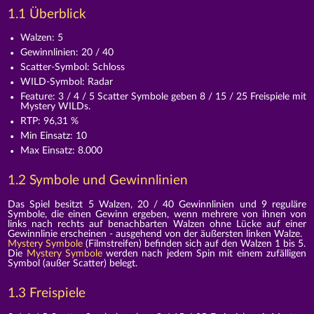
1.1 Überblick
Walzen: 5
Gewinnlinien: 20 / 40
Scatter-Symbol: Schloss
WILD-Symbol: Radar
Feature: 3 / 4 / 5 Scatter Symbole geben 8 / 15 / 25 Freispiele mit
Mystery WILDs.
RTP: 96,31 %
Min Einsatz: 10
Max Einsatz: 8.000
1.2 Symbole und Gewinnlinien
Das Spiel besitzt 5 Walzen, 20 / 40 Gewinnlinien und 9 reguläre
Symbole, die einen Gewinn ergeben, wenn mehrere von ihnen von
links nach rechts auf benachbarten Walzen ohne Lücke auf einer
Gewinnlinie erscheinen - ausgehend von der äußersten linken Walze.
Mystery Symbole
(Filmstreifen) befinden sich auf den Walzen 1 bis 5.
Die
Mystery Symbole
werden nach jedem Spin mit einem zufälligen
Symbol (außer Scatter) belegt.
1.3 Freispiele