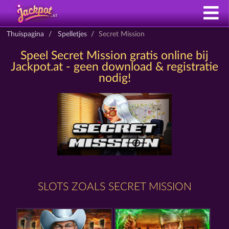
Thuispagina
Spelletjes
Secret Mission
Speel Secret Mission gratis online bij
Jackpot.at - geen download & registratie
nodig!
SLOTS ZOALS SECRET MISSION