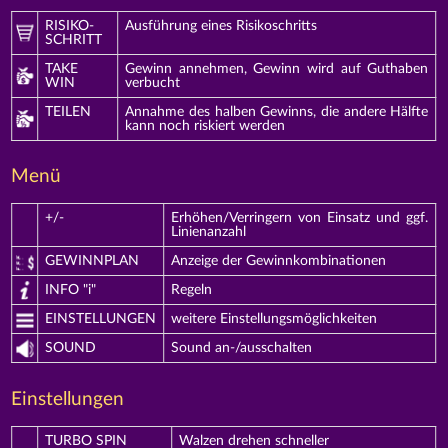
RISIKO-
Ausführung eines Risikoschritts
SCHRITT
TAKE
Gewinn annehmen, Gewinn wird auf Guthaben
WIN
verbucht
TEILEN
Annahme des halben Gewinns, die andere Hälfte
kann noch riskiert werden
Menü
+/-
Erhöhen/Verringern von Einsatz und ggf.
Linienanzahl
GEWINNPLAN
Anzeige der Gewinnkombinationen
INFO "i"
Regeln
EINSTELLUNGEN
weitere Einstellungsmöglichkeiten
SOUND
Sound an-/ausschalten
Einstellungen
TURBO SPIN
Walzen drehen schneller