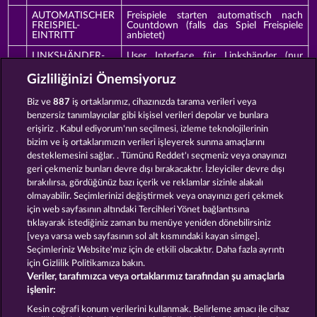
AUTOMATISCHER
Freispiele starten automatisch nach
FREISPIEL-
Countdown (falls das Spiel Freispiele
EINTRITT
anbietet)
LINKSHÄNDER-
User Interface für Linkshänder (nur
MODUS
Mobil)
Gizliliğinizi Önemsiyoruz
Gewinnlinien
Biz ve
887
iş ortaklarımız, cihazınızda tarama verileri veya
benzersiz tanımlayıcılar gibi kişisel verileri depolar ve bunlara
erişiriz . Kabul ediyorum'nın seçilmesi, izleme teknolojilerinin
bizim ve iş ortaklarımızın verileri işleyerek sunma amaçlarını
desteklemesini sağlar. . Tümünü Reddet'ı seçmeniz veya onayınızı
geri çekmeniz bunları devre dışı bırakacaktır. İzleyiciler devre dışı
bırakılırsa, gördüğünüz bazı içerik ve reklamlar sizinle alakalı
olmayabilir. Seçimlerinizi değiştirmek veya onayınızı geri çekmek
için web sayfasının altındaki Tercihleri Yönet bağlantısına
Hüküm ve Koşullar
Gizlilik Beyanı
Künye
tıklayarak istediğiniz zaman bu menüye yeniden dönebilirsiniz
[veya varsa web sayfasının sol alt kısmındaki kayan simge].
Şirket
SSS
Sözlük
Ortaklık programı
Seçimleriniz Website'mız için de etkili olacaktır. Daha fazla ayrıntı
için Gizlilik Politikamıza bakın.
Veriler, tarafımızca veya ortaklarımız tarafından şu amaçlarla
Facebook
işlenir:
İptal talebini gönder
Kesin coğrafi konum verilerini kullanmak. Belirleme amacı ile cihaz