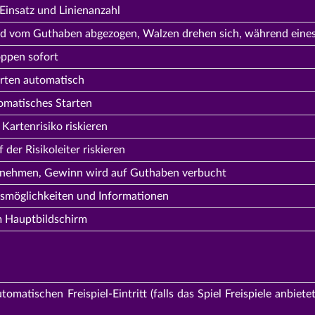
Einsatz und Linienanzahl
rd vom Guthaben abgezogen, Walzen drehen sich, während eines
ppen sofort
rten automatisch
omatisches Starten
Kartenrisiko riskieren
der Risikoleiter riskieren
nehmen, Gewinn wird auf Guthaben verbucht
gsmöglichkeiten und Informationen
m Hauptbildschirm
matischen Freispiel-Eintritt (falls das Spiel Freispiele anbiete