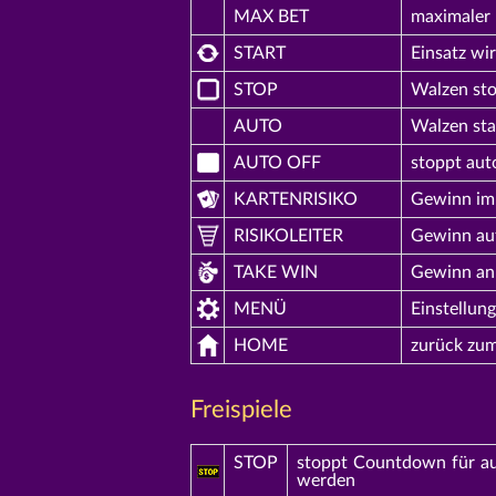
MAX BET
maximaler 
START
Einsatz wi
STOP
Walzen sto
AUTO
Walzen sta
AUTO OFF
stoppt aut
KARTENRISIKO
Gewinn im 
RISIKOLEITER
Gewinn auf 
TAKE WIN
Gewinn an
MENÜ
Einstellun
HOME
zurück zu
Freispiele
STOP
stoppt Countdown für auto
werden