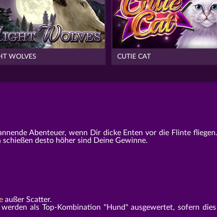
HT WOLVES
CUTIE CAT
nnende Abenteuer, wenn Dir dicke Enten vor die Flinte fliegen
n schießen desto höher sind Deine Gewinne.
e
außer Scatter.
e werden als Top-Kombination "Hund" ausgewertet, sofern dies