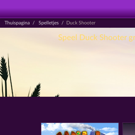
Thuispagina
Spelletjes
Duck Shooter
Speel Duck Shooter gra