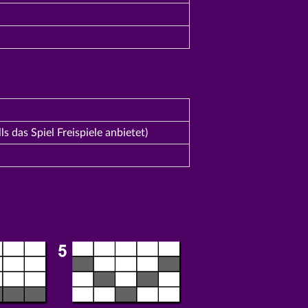
 das Spiel Freispiele anbietet)