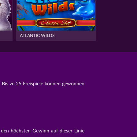
ATLANTIC WILDS
. Bis zu 25 Freispiele können gewonnen
 den höchsten Gewinn auf dieser Linie