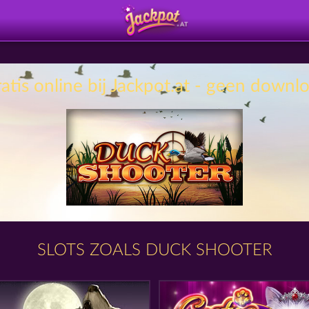
tis online bij Jackpot.at - geen downlo
SLOTS ZOALS DUCK SHOOTER