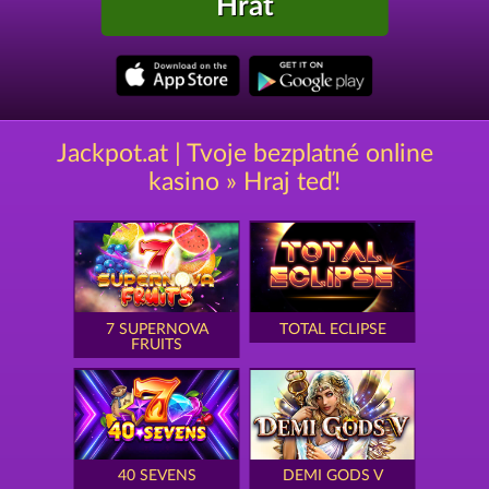
Hrát
Jackpot.at | Tvoje bezplatné online
kasino » Hraj teď!
7 SUPERNOVA
TOTAL ECLIPSE
FRUITS
40 SEVENS
DEMI GODS V