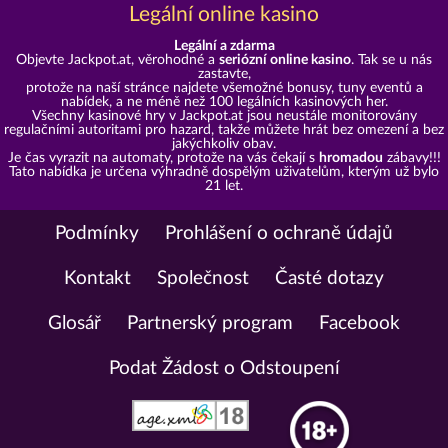
Legální online kasino
Legální a zdarma
Objevte Jackpot.at, věrohodné a
seriózní online kasino
. Tak se u nás
zastavte,
protože na naší stránce najdete všemožné bonusy, tuny eventů a
nabídek, a ne méně než 100 legálních kasinových her.
Všechny kasinové hry v Jackpot.at jsou neustále monitorovány
regulačními autoritami pro hazard, takže můžete hrát bez omezení a bez
jakýchkoliv obav.
Je čas vyrazit na automaty, protože na vás čekají s
hromadou
zábavy!!!
Tato nabídka je určena výhradně dospělým uživatelům, kterým už bylo
21 let.
Podmínky
Prohlášení o ochraně údajů
Kontakt
Společnost
Časté dotazy
Glosář
Partnerský program
Facebook
Podat Žádost o Odstoupení