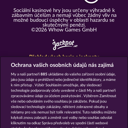
Sociální kasinové hry jsou určeny výhradně k
zábavním účelům a nemají vůbec žádný vliv na
možné budoucí úspěchy v oblasti hazardu se
skutečnými penězi.
©2026 Whow Games GmbH
Přehled všech kasin s jackpoty
Ochrana vašich osobních údajů nás zajímá
https://www.myjackpot.com/cs
My a naši partneři
885
ukládáme do vašeho zařízení osobní údaje,
https://www.myjackpot.dk
jako jsou údaje o prohlížení nebo jedinečné identifikátory, a máme
k nim přístup . Výběr Souhlasím umožňuje, aby sledovací
https://www.jackpot.de
technologie podporovaly účely uvedené v části My a naši partneři
zpracováváme údaje za účelem poskytování . Výběrem Zamítnout
https://www.myjackpot.co.uk
vše nebo odvoláním svého souhlasu je zakážete. Pokud jsou
sledovací technologie zakázány, některé zobrazené obsahy a
https://www.myjackpot.com/en
reklamy pro vás nemusí být tolik relevantní. Tuto nabídku můžete
kdykoli znovu zobrazit a změnit své volby nebo souhlas odvolat
https://www.myjackpot.es
kliknutím na odkaz Správa předvoleb ve spodní části webové