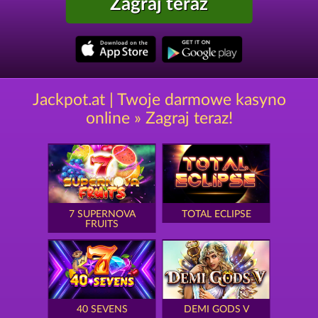
Zagraj teraz
Jackpot.at | Twoje darmowe kasyno
online » Zagraj teraz!
7 SUPERNOVA
TOTAL ECLIPSE
FRUITS
40 SEVENS
DEMI GODS V