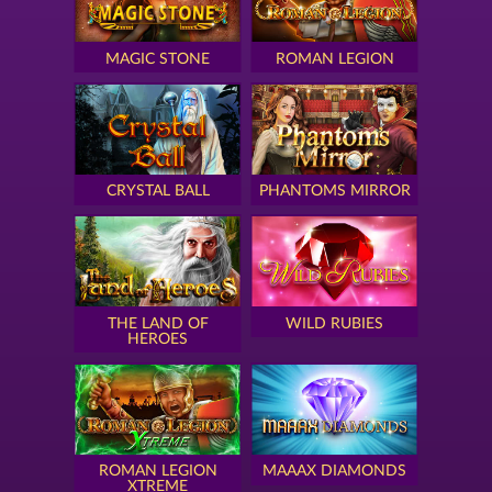
MAGIC STONE
ROMAN LEGION
CRYSTAL BALL
PHANTOMS MIRROR
THE LAND OF
WILD RUBIES
HEROES
ROMAN LEGION
MAAAX DIAMONDS
XTREME