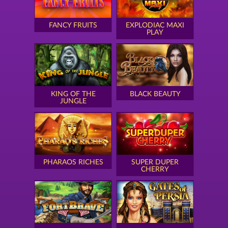
FANCY FRUITS
EXPLODIAC MAXI
PLAY
KING OF THE
BLACK BEAUTY
JUNGLE
PHARAOS RICHES
SUPER DUPER
CHERRY